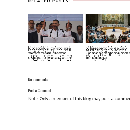
RELATED POSTS:
ပြည်တော်ပြန် ဘင်္ဂလားဒေ့ရှ်
လုံခြုံရေးကောင်စီ ဖွဲ့စည်းပုံ
အတိုက်အခံခေါင်းဆောင်
ပြင်ဆင်ရန်အီဂျစ်သမ္မတအ
ဝန်ကြီးချုပ် ဖြစ်လာနိုင်ခြေရှိ
စီစီ တိုက်တွန်း
No comments:
Post a Comment
Note: Only a member of this blog may post a commen