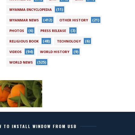
(11)
MYANMA ENCYCLOPEDIA
(412)
(21)
MYANMAR NEWS
OTHER HISTORY
(6)
(3)
PHOTOS
PRESS RELEASE
(48)
(6)
RELIGIOUS BOOK
TECHNOLOGY
(94)
(9)
VIDEOS
WORLD HISTORY
(525)
WORLD NEWS
W TO INSTALL WINDOW FROM USB