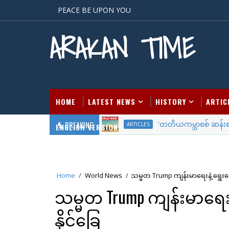
PEACE BE UPON YOU
ARAKAN TIME
HOME
LATEST NEWS
HISTORY
ARTIC
BREAKING
'တတိယကမ္ဘာစစ် ဆန်းစစ်ချက
ARTICLES
ENGLISH VERSION
Home
/
World News
/
သမ္မတ Trump ကျန်းမာရေးနဲ့ ရွေးကေ
သမ္မတ Trump ကျန်းမာရေးန
နိုင်ခြေ