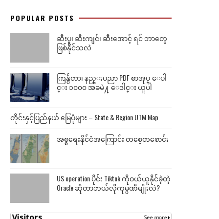
POPULAR POSTS
ဆီးပူ၊ ဆီးကျင်၊ ဆီးအောင့် ရင် ဘာတွေ
ဖြစ်နိုင်သလဲ
ကြန္ပ်ဴတာ၊ နည္းပညာ PDF စာအုပ္ ေပါ
င္း ၁၀၀၀ အခမဲ႔ ေဒါင္း ယူပါ
တိုင်းနှင့်ပြည်နယ် မြေပုံများ – State & Region UTM Map
အစ္စရေးနိုင်ငံအကြောင်း တစေ့တစောင်း
US operation ပိုင်း Tiktok ကိုဝယ်ယူနိုင်ခဲ့တဲ့
Oracle ဆိုတာဘယ်လိုကုမ္ပဏီမျိုးလဲ?