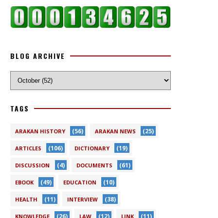
BLOG ARCHIVE
TAGS
(56)
(25)
ARAKAN HISTORY
ARAKAN NEWS
(106)
(19)
ARTICLES
DICTIONARY
(4)
(61)
DISCUSSION
DOCUMENTS
(49)
(10)
EBOOK
EDUCATION
(11)
(38)
HEALTH
INTERVIEW
(26)
(12)
(11)
KNOWLEDGE
LAW
LINK