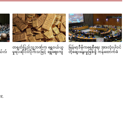
တရုတ်ပြည်သူ့ဘဏ်က ရွှေဝယ်ယူ
မြန်မာ့ဒီမိုကရေစီရေး အားလုံးပါဝင်
ယ်လ်
မှုရပ်ဆိုင်းလိုက်သဖြင့် ရွှေဈေးကျ
တဲ့ဆွေးနွေးမှုဖြစ်ဖို့ ကန်ထောက်ခံ
t.