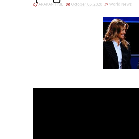
by
ARAKAN TIME
on
October 06, 2020
in
World News