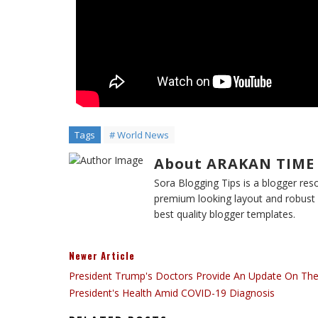
Tags
# World News
About ARAKAN TIME
Sora Blogging Tips is a blogger reso
premium looking layout and robust d
best quality blogger templates.
Newer Article
President Trump's Doctors Provide An Update On Th
President's Health Amid COVID-19 Diagnosis