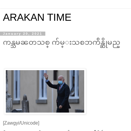
ARAKAN TIME
January 20, 2021
ကန္သမၼတသစ္ က်မ္းသစၥာက်ိန္ဆိုမည္
[Zawgyi/Unicode]