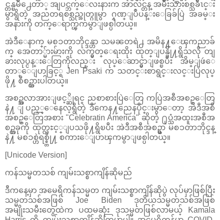
င္တန္ၿမိဳ႕ေတာ္ အျပင္ဘက္ေလးနားက အာလင္တန္ အမ်ိဳးသားစစ္သခ်ိဳၤင္း
မွာရွိတဲ့ အညတရစစ္သည္အုတ္ဂူမွာ ဂုဏ္ျပဳပန္းေခြခ်ပြဲ အခမ္း
အနားကို တက္ေရာက္ၾကမွာျဖစ္ပါတယ္။
အဲဒီေနာက္ မစၥတာဘိုင္ဒန္ဟာ သမၼတရဲ႕ အမိန႔္ေၾကညာခ်
က္ အေတာ္မ်ားမ်ားကို လက္မွတ္ေရးထိုး ထုတ္ျပန္ဖို႔ရွိသလို တျ
ခားလုပ္ငန္းေတြကိုလည္း လုပ္ေဆာင္မွာျဖစ္ၿပီး အိမ္ျဖဴေ
တာ္ေျပာခြင့္ရ Jen Psaki က သတင္းစာရွင္းလင္းပြဲလုပ္
ဖို႔ စီစဥ္ထားပါတယ္။
အစဥ္အလာအားျဖင့္ဆိုရင္ ညစာစားပြဲေတြ ကပြဲအစီအစဥ္ေတြ
နဲ႔ ျပည့္ေနေလ့ရွိတဲ့ ဒီကေန႔ညေနပိုင္းမွာေတာ့ အဲဒီအစီ
အစဥ္ေတြအစား "Celebratin America" ဆိုတဲ့ ႐ုပ္သံအထူးအစီအ
စဥ္တခုကို ထုတ္လႊင့္ျပသဖို႔ရွိၿပီး အဲဒီအစီအစဥ္မွာ မစၥတာဘိုင္ဒန္
နဲ႔ မစၥစ္ဟဲရစ္စ္တို႔ စကားေျပာၾကမွာျဖစ္ပါတယ္။
[Unicode Version]
ကန်သမ္မတသစ် ကျမ်းသစ္စာကျိန်ဆိုမည်
ဒီကနေ့မှာ အမေရိကန်သမ္မတ ကျမ်းသစ္စာကျိန်ဆိုပွဲ လုပ်မှာဖြစ်ပြီး
သမ္မတသစ်အဖြစ် Joe Biden ဒုတိယသမ္မတသစ်အဖြစ်
အမျိုးသမီးတွေထဲက ပထမဆုံး ဒုသမ္မတဖြစ်လာမယ့် Kamala
Harris တို့ ကျမ်းသစ္စာကျိန်ဆိုကြမှာပါ။ အမေရိကန်မှာ COVID-