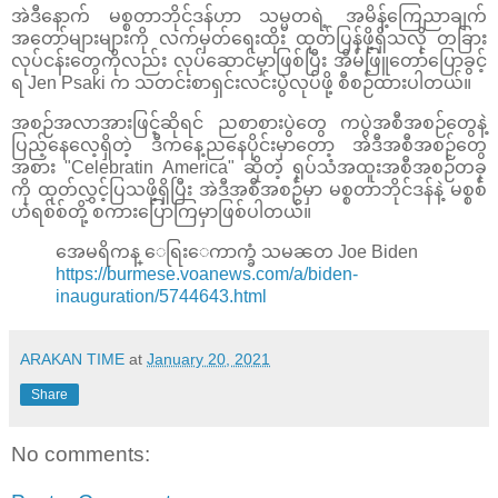
အဲဒီနောက် မစ္စတာဘိုင်ဒန်ဟာ သမ္မတရဲ့ အမိန့်ကြေညာချက်
အတော်များများကို လက်မှတ်ရေးထိုး ထုတ်ပြန်ဖို့ရှိသလို တခြား
လုပ်ငန်းတွေကိုလည်း လုပ်ဆောင်မှာဖြစ်ပြီး အိမ်ဖြူတော်ပြောခွင့်
ရ Jen Psaki က သတင်းစာရှင်းလင်းပွဲလုပ်ဖို့ စီစဉ်ထားပါတယ်။
အစဉ်အလာအားဖြင့်ဆိုရင် ညစာစားပွဲတွေ ကပွဲအစီအစဉ်တွေနဲ့
ပြည့်နေလေ့ရှိတဲ့ ဒီကနေ့ညနေပိုင်းမှာတော့ အဲဒီအစီအစဉ်တွေ
အစား "Celebratin America" ဆိုတဲ့ ရုပ်သံအထူးအစီအစဉ်တခု
ကို ထုတ်လွှင့်ပြသဖို့ရှိပြီး အဲဒီအစီအစဉ်မှာ မစ္စတာဘိုင်ဒန်နဲ့ မစ္စစ်
ဟဲရစ်စ်တို့ စကားပြောကြမှာဖြစ်ပါတယ်။
အေမရိကန္ ေရြးေကာက္ခံ သမၼတ Joe Biden
https://burmese.voanews.com/a/biden-
inauguration/5744643.html
ARAKAN TIME
at
January 20, 2021
Share
No comments: