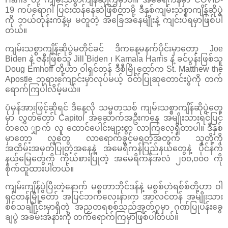
19 ကပ်ရောဂါ ပြင်းထန်နေဆဲဖြစ်တာမို့ ဒီနှစ်ကျမ်းသစ္စာကျိန်ဆိုပွဲ
ကို ဘယ်တုန်းကနဲ့မှ မတူတဲ့ အခြေအနေမျိုးနဲ့ ကျင်းပရမှာဖြစ်ပါ
တယ်။
ကျမ်းသစ္စာကျိန်ဆိုပွဲမတိုင်ခင် ဒီကနေ့မနက်ပိုင်းမှာတော့ Joe
Biden နဲ့ ဇနီးဖြစ်သူ Jill Biden ၊ Kamala Harris နဲ့ ခင်ပွန်းဖြစ်သူ
Doug Emhoff တို့ဟာ ဝါရှင်တန် ဒီစီမြို့တော်က St. Matthew the
Apostle ဘုရားကျောင်းမှာလုပ်မယ့် ဝတ်ပြုဆုတောင်းပွဲကို တက်
ရောက်ကြပါလိမ့်မယ်။
ပုံမှန်အားဖြင့်ဆိုရင် ဒီနေ့လို သမ္မတသစ် ကျမ်းသစ္စာကျိန်ဆိုပွဲတွေ
မှာ လွှတ်တော် Capitol အဆောက်အဦးကနေ အမျိုးသားရင်ပြင်
တလေ ျှာက် လူ ထောင်ပေါင်းများစွာ လာကြလေ့ရှိတာပါ။ ဒီနှစ်
မှာတော့ လူတွေ လာရောက်ခွင့်မရတဲ့အတွက် သူတို့ကို
အထိမ်းအမှတ်ပြုတဲ့အနေနဲ့ အမေရိကန်ပြည်နယ်တွေနဲ့ ပိုင်နက်
နယ်မြေတွေကို ကိုယ်စားပြုတဲ့ အမေရိကန်အလံ ၂၀၀,၀၀၀ ကို
စိုက်ထူထားပါတယ်။
ကျမ်းကျိန်ပွဲပြီးတဲ့နောက် မစ္စတာဘိုင်ဒန်နဲ့ မစ္စစ်ဟဲရစ်စ်တို့ဟာ ဝါ
ရှင်တန်မြို့တော် အပြင်ဘက်လေးနားက အာလင်တန် အမျိုးသား
စစ်သချိုၤင်းမှာရှိတဲ့ အညတရစစ်သည်အုတ်ဂူမှာ ဂုဏ်ပြုပန်းခွေ
ချပွဲ အခမ်းအနားကို တက်ရောက်ကြမှာဖြစ်ပါတယ်။