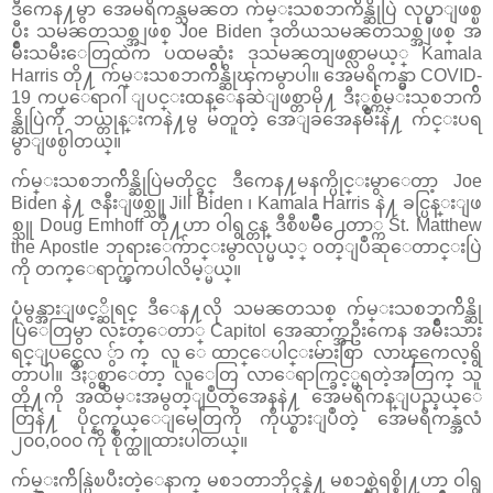
ဒီကေန႔မွာ အေမရိကန္သမၼတ က်မ္းသစၥာက်ိန္ဆိုပြဲ လုပ္မွာျဖစ္ၿ
ပီး သမၼတသစ္အျဖစ္ Joe Biden ဒုတိယသမၼတသစ္အျဖစ္ အ
မ်ိဳးသမီးေတြထဲက ပထမဆုံး ဒုသမၼတျဖစ္လာမယ့္ Kamala
Harris တို႔ က်မ္းသစၥာက်ိန္ဆိုၾကမွာပါ။ အေမရိကန္မွာ COVID-
19 ကပ္ေရာဂါ ျပင္းထန္ေနဆဲျဖစ္တာမို႔ ဒီႏွစ္က်မ္းသစၥာက်ိ
န္ဆိုပြဲကို ဘယ္တုန္းကနဲ႔မွ မတူတဲ့ အေျခအေနမ်ိဳးနဲ႔ က်င္းပရ
မွာျဖစ္ပါတယ္။
က်မ္းသစၥာက်ိန္ဆိုပြဲမတိုင္ခင္ ဒီကေန႔မနက္ပိုင္းမွာေတာ့ Joe
Biden နဲ႔ ဇနီးျဖစ္သူ Jill Biden ၊ Kamala Harris နဲ႔ ခင္ပြန္းျဖ
စ္သူ Doug Emhoff တို႔ဟာ ဝါရွင္တန္ ဒီစီၿမိဳ႕ေတာ္က St. Matthew
the Apostle ဘုရားေက်ာင္းမွာလုပ္မယ့္ ဝတ္ျပဳဆုေတာင္းပြဲ
ကို တက္ေရာက္ၾကပါလိမ့္မယ္။
ပုံမွန္အားျဖင့္ဆိုရင္ ဒီေန႔လို သမၼတသစ္ က်မ္းသစၥာက်ိန္ဆို
ပြဲေတြမွာ လႊတ္ေတာ္ Capitol အေဆာက္အဦးကေန အမ်ိဳးသား
ရင္ျပင္တေလ ွ်ာက္ လူ ေထာင္ေပါင္းမ်ားစြာ လာၾကေလ့ရွိ
တာပါ။ ဒီႏွစ္မွာေတာ့ လူေတြ လာေရာက္ခြင့္မရတဲ့အတြက္ သူ
တို႔ကို အထိမ္းအမွတ္ျပဳတဲ့အေနနဲ႔ အေမရိကန္ျပည္နယ္ေ
တြနဲ႔ ပိုင္နက္နယ္ေျမေတြကို ကိုယ္စားျပဳတဲ့ အေမရိကန္အလံ
၂၀၀,၀၀၀ ကို စိုက္ထူထားပါတယ္။
က်မ္းက်ိန္ပြဲၿပီးတဲ့ေနာက္ မစၥတာဘိုင္ဒန္နဲ႔ မစၥစ္ဟဲရစ္စ္တို႔ဟာ ဝါရွ