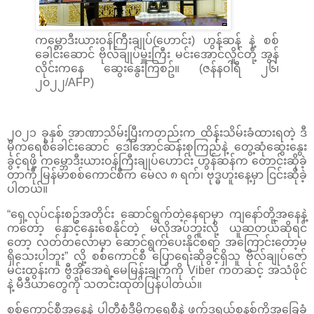
ကမ္ဘောဒီးယားဝန်ကြီးချုပ်(ဟောင်း) ဟွန်ဆန် နဲ့ စစ်
ခေါင်းဆောင် ဗိုလ်ချုပ်မှူးကြီး မင်းအောင်လှိုင်တို့ အွန်
လိုင်းကနေ ဆွေးနွေးကြစဥ်။ (ဇန်နဝါရီ ၂၆၊
၂၀၂၂/AFP)
၂၀၂၁ ခုနှစ် အာဏာသိမ်းပြီးကတည်းက ထိန်းသိမ်းခံထားရတဲ့ ဒီ
မိုကရေစီခေါင်းဆောင် ဒေါ်အောင်ဆန်းစုကြည်နဲ့ တွေ့ဆုံဆွေးနွေး
ခွင့်ရဖို့ ကမ္ဘောဒီးယားဝန်ကြီးချုပ်ဟောင်း ဟွန်ဆန်က တောင်းဆိုခဲ့
တာကို မြန်မာစစ်ကောင်စီက မေလ ၈ ရက်၊ ဗုဒ္ဓဟူးနေ့မှာ ငြင်းဆိုခဲ့
ပါတယ်။
“ရှေ့လုပ်ငန်းစဥ်အတိုင်း ဆောင်ရွက်တဲ့နေရာမှာ ကျနော်တို့အနေနဲ့
ကတော့ နှောင့်နှေးစေနိုင်တဲ့ မလိုအပ်ဘူးလို့ ယူဆတယ်ဆိုရင်
တော့ လတ်တလောမှာ ဆောင်ရွက်ပေးနိုင်စရာ အကြောင်းတော့မ
ရှိသေးပါဘူး” လို့ စစ်ကောင်စီ ပြောရေးဆိုခွင့်ရှိသူ ဗိုလ်ချုပ်ဇော်
မင်းထွန်းက ဗွီအိုအေရဲ့မေမြန်းချက်ကို Viber ကတဆင့် အသံဖိုင်
နဲ့ မီဒီယာတွေကို သတင်းထုတ်ပြန်ပါတယ်။
စစ်ကောင်စီအနေနဲ့ ပါတီစုံဒီမိုကရေစီနဲ့ ဖက်ဒရယ်စနစ်ကိုအခြေခံ