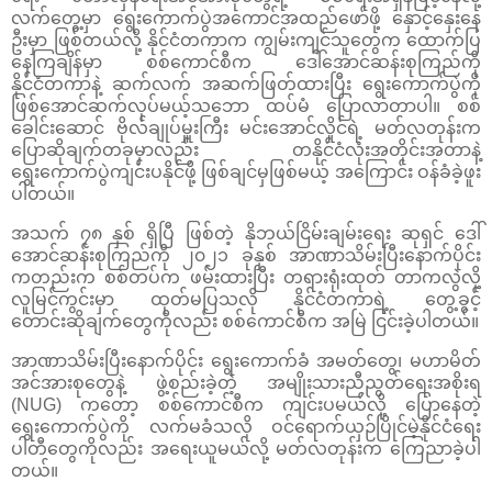
လက်တွေ့မှာ ရွေးကောက်ပွဲအကောင်အထည်ဖော်ဖို့ နှောင့်နှေးနေ
ဦးမှာ ဖြစ်တယ်လို့ နိုင်ငံတကာက ကျွမ်းကျင်သူတွေက ထောက်ပြ
နေကြချိန်မှာ စစ်ကောင်စီက ဒေါ်အောင်ဆန်းစုကြည်ကို
နိုင်ငံတကာနဲ့ ဆက်လက် အဆက်ဖြတ်ထားပြီး ရွေးကောက်ပွဲကို
ဖြစ်အောင်ဆက်လုပ်မယ့်သဘော ထပ်မံ ပြောလာတာပါ။ စစ်
ခေါင်းဆောင် ဗိုလ်ချုပ်မှူးကြီး မင်းအောင်လှိုင်ရဲ့ မတ်လတုန်းက
ပြောဆိုချက်တခုမှာလည်း တနိုင်ငံလုံးအတိုင်းအတာနဲ့
ရွေးကောက်ပွဲကျင်းပနိုင်ဖို့ ဖြစ်ချင်မှဖြစ်မယ့် အကြောင်း ဝန်ခံခဲ့ဖူး
ပါတယ်။
အသက် ၇၈ နှစ် ရှိပြီ ဖြစ်တဲ့ နိုဘယ်ငြိမ်းချမ်းရေး ဆုရှင် ဒေါ်
အောင်ဆန်းစုကြည်ကို ၂၀၂၁ ခုနှစ် အာဏာသိမ်းပြီးနောက်ပိုင်း
ကတည်းက စစ်တပ်က ဖမ်းထားပြီး တရားရုံးထုတ် တာကလွဲလို့
လူမြင်ကွင်းမှာ ထုတ်မပြသလို နိုင်ငံတကာရဲ့ တွေ့ခွင့်
တောင်းဆိုချက်တွေကိုလည်း စစ်ကောင်စီက အမြဲ ငြင်းခဲ့ပါတယ်။
အာဏာသိမ်းပြီးနောက်ပိုင်း ရွေးကောက်ခံ အမတ်တွေ၊ မဟာမိတ်
အင်အားစုတွေနဲ့ ဖွဲ့စည်းခဲ့တဲ့ အမျိုးသားညီညွတ်ရေးအစိုးရ
(NUG) ကတော့ စစ်ကောင်စီက ကျင်းပမယ်လို့ ပြောနေတဲ့
ရွေးကောက်ပွဲကို လက်မခံသလို ဝင်ရောက်ယှဉ်ပြိုင်မဲ့နိုင်ငံရေး
ပါတီတွေကိုလည်း အရေးယူမယ်လို့ မတ်လတုန်းက ကြေညာခဲ့ပါ
တယ်။