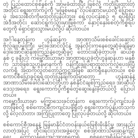
တဲ့ ပြည်ထောင်စုစနစ်ကို အာမခံထားပြီး ဖြစ်လို့ ကတိပြုထားတဲ့
အတိုင်း ရွေးကောက်ပွဲကို “မဖြစ်မနေ” လုပ်ဆောင်မယ်လို့ ပြောပေ
မဲ့ အသေးစိတ်ကိုမထုတ်ပြန်ပါဘူး။ ရှေ့လုပ်ငန်းစဥ် ၅ ရပ်ရှိပြီး
အဲဒီအတိုင်း ဆောင်ရွက်သွားမှာဖြစ်ကာ နှောင့်နှေးစေတဲ့ကိစ္စရပ်
တွေကို ရှောင်ရှားသွားမယ်လို့ပဲ ဆိုပါတယ်။
အင်္ဂါနေ့တုန်းက ဟွန်ဆန်က အာဏာသိမ်းစစ်ခေါင်းဆောင်
ဗိုလ်ချုပ်မှူးကြီး မင်းအောင်လှိုင်နဲ့ အွန်လိုင်းကနေတွေ့ဆုံခဲ့ချိန်မှာ
ဒေါ်အောင်ဆန်းစုကြည်နဲ့တွေ့ဆုံခွင့် တောင်းဆိုခဲ့တာပါ။ ဆယ်စု
နှစ် ၄ ခုနီးပါး ကမ္ဘောဒီးယားမှာ အာဏာရယူခဲ့တဲ့ဟွန်ဆန်ဟာ မနှစ်
က သားဖြစ်သူဟွန်မာနက်ကို ဝန်ကြီးချုပ်ရာထူးလက်လွှဲပေးခဲ့ပြီ
လက်ရှိ အထက်လွှတ်တော်ဥက္ကဋ္ဌအဖြစ် ဆက်ရှိနေပါတယ်။ စစ်
ကောင်စီပြောခွင့်ရရဲ့ထုတ်ပြန်ချက်ထဲမှာတော့ ဟွန်ဆန်နဲ့
အာဏာသိမ်းခေါင်းဆောင်တို့ဟာ နှစ်နိုင်ငံချစ်ကြည်ရေး၊ အာဆီယံ
ဒေသအရေး၊ ရွေးကောက်ပွဲကိစ္စတွေဆွေးနွေးခဲ့တယ်လို့ ပြောပါ
တယ်။
ကမ္ဘောဒီးယားမှာ မကြာသေးခင်တုန်းက ရွေးကောက်ပွဲကျင်းပခဲ့
တာဖြစ်လို့ စစ်ကောင်စီကကျင်းပဖို့ရှိတဲ့ ရွေးကောက်ပွဲနဲ့ပတ်သက်
လို့ လေ့လာတာ၊ အကြံပြုတာတွေ ပြုလုပ်ခဲ့တယ်လို့ ဆိုပါတယ်။
စစ်ကောင်စီအနေနဲ့ မြန်မာနိုင်ငံတဝန်းနယ်မြေစိုးမိုးနိုင်မှု အားနည်း
လာတဲ့အပြင် တိုင်းရင်းသားအဖွဲ့တွေ၊ စစ်အာဏာသိမ်းဆန့်ကျင်
ရေး တော်လှန်ရေးအင်အားစုတွေရဲ့ စစ်ရေးအရှိန်မြင့်နေလို့