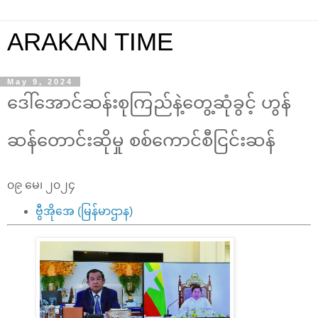
ARAKAN TIME
May 9, 2024
ဒေါ်အောင်ဆန်းစုကြည်နဲ့တွေ့ဆုံခွင့် ဟွန်
ဆန်တောင်းဆိုမှု စစ်ကောင်စီငြင်းဆန်
၀၉ မေ၊ ၂၀၂၄
ဗွီအိုအေ (မြန်မာဌာန)