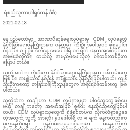
ရဲစည်သူကာ(ဝါရှင်တန် ဒီစီ)
2021-02-18
နေပြည်တော်မှာ အာဏာဖီဆန်ရေးလှုပ်ရှားမှု CDM လုပ်နေတဲ့
နိုင်ငံခြားရေးဝန်ကြီးဌာနက ဝန်ထမ်း ကိုးဦး အပါအဝင် စုစုပေါင်း
၀န်ထမ်း ၁၂ ဦး၊ ဒီကနေ့ ဖေဖေါ်ဝါရီ ၁၈ ရက် မနက်အစောပိုင်းက
အဖမ်းခံလိုက်ရ တယ်လို့ အမည်မဖေါ်လိုတဲ့ ၀န်ထမ်းတစ်ဦးက
ပြောပါတယ်။
သူတို့အထဲက ကိုးဦးဟာ နိုင်ငံခြားရေးဝန်ကြီးဌာနက ဝန်ထမ်းတွေ
ဖြစ်ပြီး၊ အမျိုးသား နှစ်ဦးနဲ့ အမျိုးသမီး ခုနစ်ဦးဖြစ်ပါတယ်။ ကျန်
သုံးဦးကတော့ တခြား၀န်ကြီးဌာနတွေက အစိုးရ၀န်ထမ်းတွေ ဖြစ်
ပါတယ်။
သူတို့ထဲက တချို့ဟာ CDM လှုပ်ရှားမှုမှာ ပါဝင်သူတွေဖြစ်ပေ
မယ့် တချို့ကတော့ အဖော်အဖြစ် စုဝေး နေထိုင်သူတွေဖြစ်ပါ
တယ်။ CDM လှုပ်ရှားသူတွေကို ရဲနဲ့စစ်တပ်က လိုက်လံရှာဖွေနေ
တဲ့အတွက် သူတို့ အားလုံး ဖေဖေါ်ဝါရီ လ ၈ ရက် နေ့ကတည်းက
မူလနေထိုင်ရာ ၀န်ထမ်းအဆောင်တွေမှာ မနေတော့ဘဲ
နေပြည်တော် တပ်ကုန်းမြို့က အိမ်တစ်လုံးမှာ စုဝေးနေထိုင်စဥ် အ