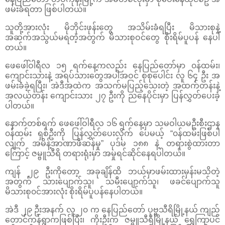
ဖမ်းခံရတာ ဖြစ်ပါတယ်။
သူတို့အားလုံး မိုဘိုင်းဖုန်းတွေ အသိမ်းခံရပြီး မိသားစုနဲ့
အဆက်အသွယ်မရတဲ့အတွက် မိသားစုဝင်တွေ စိုးရိမ်ပူပန် နေပါ
တယ်။
ဖေဖေါ်ဝါရီလ ၁၅ ရက်နေ့ကလည်း နေပြည်တော်မှာ ၀န်ထမ်း၊
ကျောင်းသားနဲ့ အရပ်သားတွေအပါအဝင် စုစုပေါင်း လူ ၆၄ ဦး အ
ဖမ်းခံခဲ့ရပြီး၊ အဲဒီအထဲက အသက်မပြည့်သေးတဲ့ အထက်တန်းနဲ့
အလယ်တန်း ကျောင်းသား ၂၇ ဦးကို ညနေပိုင်းမှာ ပြန်လွှတ်ပေးခဲ့
ပါတယ်။
နောက်တစ်ရက် ဖေဖေါ်ဝါရီလ ၁၆ ရက်နေ့မှာ သမဝါယမဦးစီးဌာန
၀န်ထမ်း ရှစ်ဦးကို ပြန်လွှတ်ပေးလိုက် ပေမယ့် “၀န်ထမ်းဖြစ်ပါ
လျက် အမိန့်အာဏာဖီဆန်မှု” ပုဒ်မ ၁၈၈ နဲ့ တရားစွဲထားတာ
ကြောင့် ဇမ္ဗူသီရိ တရားရုံးမှာ အမှုရင်ဆိုင်နေရပါတယ်။
ကျန် ၂၉ ဦးကိုတော့ အခုချိန်ထိ ဘယ်မှာဖမ်းထားမှန်းမသိတဲ့
အတွက် သားပျောက်သူ၊ သမီးပျောက်သူ၊ ဖခင်ပျောက်သူ
မိသားစု၀င်အားလုံး စိုးရိမ်ပူပန်နေပါတယ်။
အဲဒီ ၂၉ ဦးအနက် လူ ၂၀ က နေပြည်တော် ပုဗ္ဗသီရိမြို့နယ် ကျည်
တောင်ကန်ရွာကဖြစ်ပြီး၊ ကိုးဦးက ဇမ္ဗူသီရိမြို့နယ် ရွှေကြာပင်