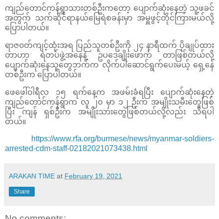
ကျည်တောင်ကန်ရွာသားတစ်ဦးကတော့ ပျောက်ဆုံး‌နေတဲ့ သူ့ဖခင်
အတွက် သက်ဆိုင်ရာနယ်မြေရဲစခန်းမှာ အမှူဖွင့်တိုင်ကြားမယ်လို့
ပြောပါတယ်။
ရာဇ၀တ်ကျင့်ထုံးအရ ပြည်သူတစ်ဦးကို ၂၄ နာရီထက် ပိုချုပ်ထား
တာဟာ ရဲတပ်ဖွဲ့အနေနဲ့ ဥပဒေချိုးဖောက် တာဖြစ်တယ်လို့
ပျောက်ဆုံးနေသူတွေဘက်က လိုက်ပါဆောင်ရွက်ပေးမယ့် ရှေ့နေ
တစ်ဦးက ပြောပါတယ်။
ဖေဖေါ်ဝါရီလ ၁၅ ရက်နေ့က အဖမ်းခံရပြီး ပျောက်ဆုံးနေတဲ့
ကျည်တောင်ကန်ရွာက လူ ၂၀ မှာ ၁၂ ဦးက အမျိုးသမီးတွေဖြစ်
ပြီး ကျန် ရှစ်ဦးက အမျိုးသားတွေဖြစ်တယ်လို့လည်း သိရပါ
တယ်။
https://www.rfa.org/burmese/news/myanmar-soldiers-
arrested-cdm-staff-02182021073438.html
ARAKAN TIME
at
February 19, 2021
Share
No comments: