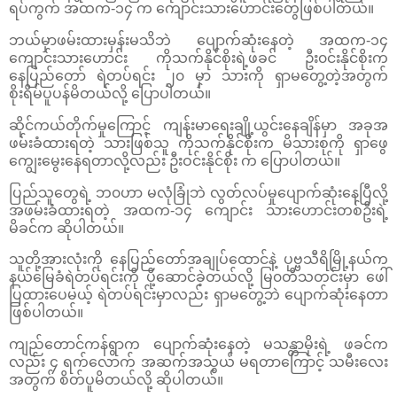
ရပ်ကွက် အထက-၁၄ က ‌ကျောင်းသားဟောင်းတွေဖြစ်ပါတယ်။
ဘယ်မှာဖမ်းထားမှန်းမသိဘဲ ပျောက်ဆုံးနေတဲ့ အထက-၁၄
ကျောင်းသားဟောင်း ကိုသက်နိုင်စိုးရဲ့ဖခင် ဦး၀င်းနိုင်စိုးက
နေပြည်တော် ရဲတပ်ရင်း ၂၀ မှာ သားကို ရှာမတွေ့တဲ့အတွက်
စိုးရိမ်ပူပန်မိတယ်လို့ ပြောပါတယ်။
ဆိုင်ကယ်တိုက်မှုကြောင့် ကျန်းမာရေးချို့ယွင်းနေချိန်မှာ အခုအ
ဖမ်းခံထားရတဲ့ သားဖြစ်သူ ကိုသက်နိုင်စိုးက မိသားစုကို ရှာဖွေ
ကျွေးမွေးနေရတာလို့လည်း ဦးဝင်းနိုင်စိုး က ပြောပါတယ်။
ပြည်သူတွေရဲ့ ဘ၀ဟာ မလုံခြုံဘဲ လွတ်လပ်မှုပျောက်ဆုံးနေပြီလို့
အဖမ်းခံထားရတဲ့ အထက-၁၄ ကျောင်း သားဟောင်းတစ်ဦးရဲ့
မိခင်က ဆိုပါတယ်။
သူတို့အားလုံးကို နေပြည်တော်အချုပ်ထောင်နဲ့ ပုဗ္ဗသီရိမြို့နယ်က
နယ်မြေခံရဲတပ်ရင်းကို ပို့ဆောင်ခဲ့တယ်လို့ မြ၀တီသတင်းမှာ ဖေါ်
ပြထားပေမယ့် ရဲတပ်ရင်းမှာလည်း ရှာမတွေ့ဘဲ ပျောက်ဆုံးနေတာ
ဖြစ်ပါတယ်။
ကျည်တောင်ကန်ရွာက ပျောက်ဆုံးနေတဲ့ မသန္တာမိုးရဲ့ ဖခင်က
လည်း ၄ ရက်လောက် အဆက်အသွယ် မရတာကြောင့် သမီးလေး
အတွက် စိတ်ပူမိတယ်လို့ ဆိုပါတယ်။