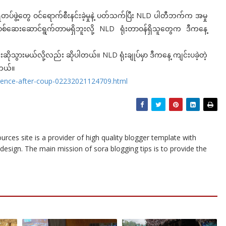
့ ရဲတပ်ဖွဲ့တွေ ဝင်ရောက်စီးနင်းခဲ့မှုနဲ့ ပတ်သက်ပြီး NLD ပါတီဘက်က အမှု
ာမှစစ်ဆေးဆောင်ရွက်တာမရှိဘူးလို့ NLD ရုံးတာဝန်ရှိသူတွေက ဒီကနေ့
ဆိုသွားမယ်လို့လည်း ဆိုပါတယ်။ NLD ရုံးချုပ်မှာ ဒီကနေ့ ကျင်းပခဲ့တဲ့
ါတယ်။
rence-after-coup-02232021124709.html
urces site is a provider of high quality blogger template with
esign. The main mission of sora blogging tips is to provide the