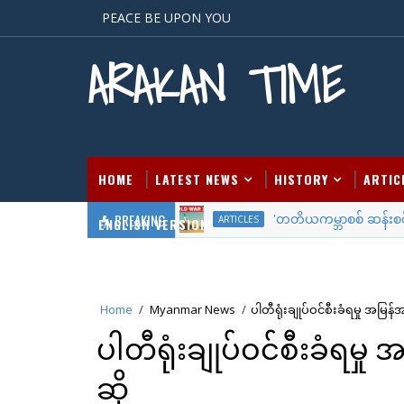
PEACE BE UPON YOU
ARAKAN TIME
HOME
LATEST NEWS
HISTORY
ARTIC
BREAKING
'တတိယကမ္ဘာစစ် ဆန်းစစ်ချက
ARTICLES
ENGLISH VERSION
Home
/
Myanmar News
/
ပါတီရုံးချုပ်ဝင်စီးခံရမှု အမြန
ပါတီရုံးချုပ်ဝင်စီးခံရမှ
ဆို