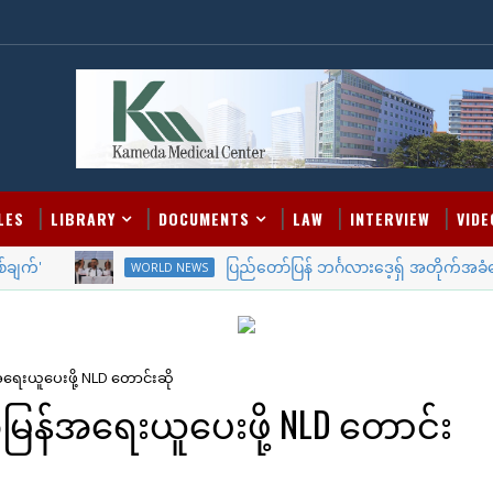
LES
LIBRARY
DOCUMENTS
LAW
INTERVIEW
VIDE
်'
ပြည်တော်ပြန် ဘင်္ဂလားဒေ့ရှ် အတိုက်အခံခေါင်းဆ
WORLD NEWS
်အရေးယူပေးဖို့ NLD တောင်းဆို
ု အမြန်အရေးယူပေးဖို့ NLD တောင်း