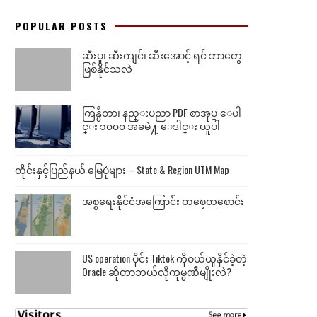
POPULAR POSTS
ဆီးပူ၊ ဆီးကျင်၊ ဆီးအောင့် ရင် ဘာတွေ
ဖြစ်နိုင်သလဲ
ကြန္ပ်ဴတာ၊ နည္းပညာ PDF စာအုပ္ ေပါ
င္း ၁၀၀၀ အခမဲ႔ ေဒါင္း ယူပါ
တိုင်းနှင့်ပြည်နယ် မြေပုံများ – State & Region UTM Map
အစ္စရေးနိုင်ငံအကြောင်း တစေ့တစောင်း
US operation ပိုင်း Tiktok ကိုဝယ်ယူနိုင်ခဲ့တဲ့
Oracle ဆိုတာဘယ်လိုကုမ္ပဏီမျိုးလဲ?