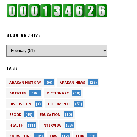
BLOG ARCHIVE
TAGS
(56)
(25)
ARAKAN HISTORY
ARAKAN NEWS
(106)
(19)
ARTICLES
DICTIONARY
(4)
(61)
DISCUSSION
DOCUMENTS
(49)
(10)
EBOOK
EDUCATION
(11)
(38)
HEALTH
INTERVIEW
(26)
(12)
(11)
KNOWLEDGE
LAW
LINK