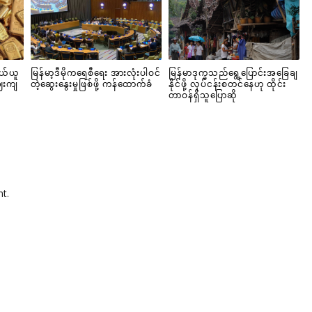
ယ်ယူ
မြန်မာ့ဒီမိုကရေစီရေး အားလုံးပါဝင်
မြန်မာဒုက္ခသည်ရွေ့ပြောင်းအခြေချ
ဈေးကျ
တဲ့ဆွေးနွေးမှုဖြစ်ဖို့ ကန်ထောက်ခံ
နိုင်ဖို့ လုပ်ငန်းစတင်နေဟု ထိုင်း
တာဝန်ရှိသူပြောဆို
t.