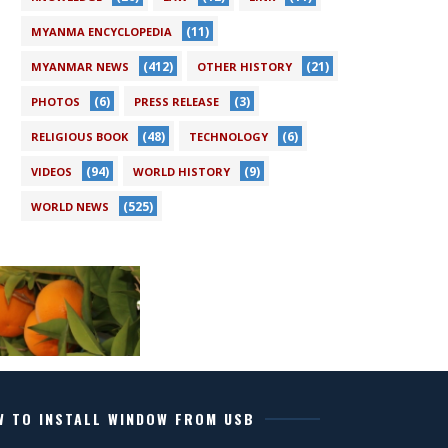
(11)
MYANMA ENCYCLOPEDIA
(412)
(21)
MYANMAR NEWS
OTHER HISTORY
(6)
(3)
PHOTOS
PRESS RELEASE
(48)
(6)
RELIGIOUS BOOK
TECHNOLOGY
(94)
(9)
VIDEOS
WORLD HISTORY
(525)
WORLD NEWS
W TO INSTALL WINDOW FROM USB