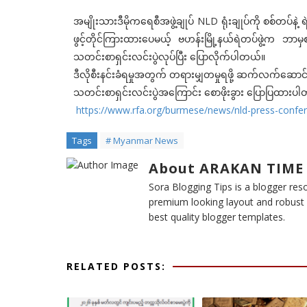
အမျိုးသားဒီမိုကရေစီအဖွဲ့ချုပ် NLD ရုံးချုပ်ကို စစ်တပ်နဲ
ဖွင့်တိုင်ကြားထားပေမယ့် ဗဟန်းမြို့နယ်ရဲတပ်ဖွဲ့က ဘ
သတင်းစာရှင်းလင်းပွဲလုပ်ပြီး ပြောလိုက်ပါတယ်။
ဒီလိုစီးနင်းခံရမှုအတွက် တရားမျှတမှုရဖို့ ဆက်လက်ဆောင်း
သတင်းစာရှင်းလင်းပွဲအကြောင်း စောဖိုးခွား ပြောပြထားပ
https://www.rfa.org/burmese/news/nld-press-confe
Tags
# Myanmar News
About ARAKAN TIME
Sora Blogging Tips is a blogger reso
premium looking layout and robust d
best quality blogger templates.
RELATED POSTS: