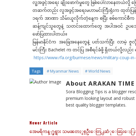
လူ့အခွင့်အရေး ချိုးဖောက်မှုတွေ ဖြစ်ပေါ်လာနေတယ်လို့ 
တဆက်တည်း လူအခွင့်အရေးမဟာမင်းကြီးရုံးက ထုတ်ပြန်ချက်မ
၁ရက် အာဏာ သိမ်းယူလိုက်တဲ့နေ့က စပြီး စစ်ကောင်စီက ပစ
ဆန့်ကျင်သူတွေနဲ့ သတင်းထောက်တွေ အပါအဝင် ဥပဒေမ
ဖော်ပြထားပါတယ်။
မြန်မာနိုင်ငံက အခြေအနေတွေနဲ့ ပတ်သက်ပြီး လာမဲ့ ဇူ
မင်းကြီး Bachelet က တင်ပြ အစီရင်ခံဖို့ ရှိတယ်လို့လည
https://www.rfa.org/burmese/news/military-coup-
Tags
# Myanmar News
# World News
About ARAKAN TIME
Sora Blogging Tips is a blogger reso
premium looking layout and robust d
best quality blogger templates.
Newer Article
အေမရိကန္-႐ုရွား သမၼတႏွစ္ဦးေတြ႕ဆံုေဆြးေႏြး