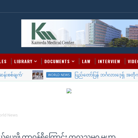
LES
LIBRARY
DOCUMENTS
LAW
INTERVIEW
VIDE
စ်ချက်'
ပြည်တော်ပြန် ဘင်္ဂလားဒေ့ရှ် အတိုက်အခံခ
WORLD NEWS
rld News
ေးဖို့ တာဝန်ရှိကြောင်း ကုလသမဂ္ဂ မဟာ