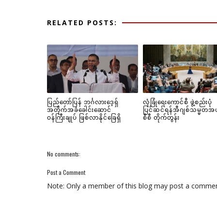
RELATED POSTS:
ပြည်တော်ပြန် ဘင်္ဂလားဒေ့ရှ်
လုံခြုံရေးကောင်စီ ဖွဲ့စည်းပုံ
အတိုက်အခံခေါင်းဆောင်
ပြင်ဆင်ရန်အီဂျစ်သမ္မတအ
ဝန်ကြီးချုပ် ဖြစ်လာနိုင်ခြေရှိ
စီစီ တိုက်တွန်း
No comments:
Post a Comment
Note: Only a member of this blog may post a commen