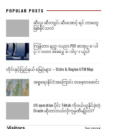
POPULAR POSTS
ဆီးပူ၊ ဆီးကျင်၊ ဆီးအောင့် ရင် ဘာတွေ
ဖြစ်နိုင်သလဲ
ကြန္ပ်ဴတာ၊ နည္းပညာ PDF စာအုပ္ ေပါ
င္း ၁၀၀၀ အခမဲ႔ ေဒါင္း ယူပါ
တိုင်းနှင့်ပြည်နယ် မြေပုံများ – State & Region UTM Map
အစ္စရေးနိုင်ငံအကြောင်း တစေ့တစောင်း
US operation ပိုင်း Tiktok ကိုဝယ်ယူနိုင်ခဲ့တဲ့
Oracle ဆိုတာဘယ်လိုကုမ္ပဏီမျိုးလဲ?