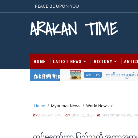
PEACE BE UPON YOU
ARAKAN TIME
HOME
LATEST NEWS
HISTORY
ARTIC
BREAKING
'တတိယကမ္ဘာစစ် ဆန်းစ
ARTICLES
ENGLISH VERSION
Home
/
Myanmar News
/
World News
/
by
ARAKAN TIME
on
June 12, 2021
in
Myanmar News
,
Wo
တပ်မတော်ဟာ ပြည်သူကို အကာအကွယ်ပ