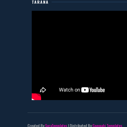
TARANA
Created By
SoraTemplates
| Distributed By
Gooyaabi Templates