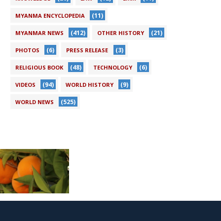
(11)
MYANMA ENCYCLOPEDIA
(412)
(21)
MYANMAR NEWS
OTHER HISTORY
(6)
(3)
PHOTOS
PRESS RELEASE
(48)
(6)
RELIGIOUS BOOK
TECHNOLOGY
(94)
(9)
VIDEOS
WORLD HISTORY
(525)
WORLD NEWS