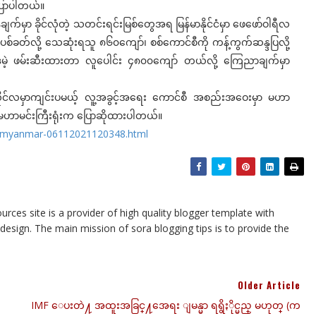
ပြောပါတယ်။
ှာ ခိုင်လုံတဲ့ သတင်းရင်းမြစ်တွေအရ မြန်မာနိုင်ငံမှာ ဖေဖော်ဝါရီလ
်ခတ်လို့ သေဆုံးရသူ ၈၆၀ကျော်၊ စစ်ကောင်စီကို ကန့်ကွက်ဆန္ဒပြလို့
ဲ့ ဖမ်းဆီးထားတာ လူပေါင်း ၄၈၀၀ကျော် တယ်လို့ ကြေညာချက်မှာ
လိုင်လမှာကျင်းပမယ့် လူ့အခွင့်အရေး ကောင်စီ အစည်းအဝေးမှာ မဟာ
်း မဟာမင်းကြီးရုံးက ပြောဆိုထားပါတယ်။
in-myanmar-06112021120348.html
urces site is a provider of high quality blogger template with
esign. The main mission of sora blogging tips is to provide the
Older Article
IMF ေပးတဲ႔ အထူးအခြင္႔အေရး ျမန္မာ ရရွိႏိုင္မည္ မဟုတ္ (က