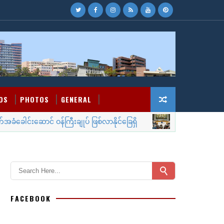
OS
PHOTOS
GENERAL
ေါင်းဆောင် ဝန်ကြီးချုပ် ဖြစ်လာနိုင်ခြေရှိ
လုံခြ
WORLD NEWS
FACEBOOK