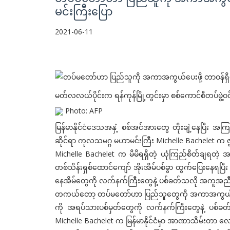
မင်းကြီးပြော
2021-06-11
မတ်လလယ်ပိုင်းက ရန်ကုန်မြို့တွင်းမှာ စစ်ကောင်စီတပ်ဖွဲ့ဝင
Photo: AFP
မြန်မာနိုင်ငံဒေသအနှံ့ စစ်အင်အားတွေ တိုးချဲ့နေပြီး အက
ဆိုင်ရာ ကုလသမဂ္ဂ မဟာမင်းကြီး Michelle Bachelet 
Michelle Bachelet က မိမိရရှိတဲ့ ယုံကြည်စိတ်ချရတဲ့
တစ်သိန်းရှစ်ထောင်ကျော် အိုးအိမ်ပစ်ခွာ ထွက်ပြေးနေရပ
နေအိမ်တွေကို လက်နက်ကြီးတွေနဲ့ ပစ်ခတ်သလို အကူအညီ
တကယ်တော့ တပ်မတော်ဟာ ပြည်သူတွေကို အကာအကွယ်ပေးဖိ
ကို အရပ်သားပစ်မှတ်တွေကို လက်နက်ကြီးတွေနဲ့ ပစ်ခတ်
Michelle Bachelet က မြန်မာနိုင်ငံမှာ အာဏာသိမ်းတာ လေ