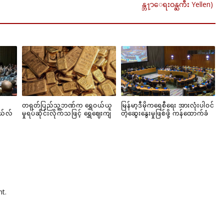
န္ဘ႑ာေရးဝန္ႀကီး Yellen)
တရုတ်ပြည်သူ့ဘဏ်က ရွှေဝယ်ယူ
မြန်မာ့ဒီမိုကရေစီရေး အားလုံးပါဝင်
ယ်လ်
မှုရပ်ဆိုင်းလိုက်သဖြင့် ရွှေဈေးကျ
တဲ့ဆွေးနွေးမှုဖြစ်ဖို့ ကန်ထောက်ခံ
t.