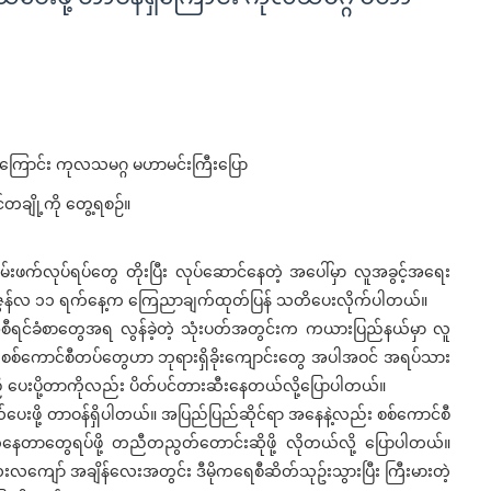
်တချို့ကို တွေ့ရစဉ်။
ြမ်းဖက်လုပ်ရပ်တွေ တိုးပြီး လုပ်ဆောင်နေတဲ့ အပေါ်မှာ လူအခွင့်အရေး
က ဇွန်လ ၁၁ ရက်နေ့က ကြေညာချက်ထုတ်ပြန် သတိပေးလိုက်ပါတယ်။
 အစီရင်ခံစာတွေအရ လွန်ခဲ့တဲ့ သုံးပတ်အတွင်းက ကယားပြည်နယ်မှာ လူ
ြီး စစ်ကောင်စီတပ်တွေဟာ ဘုရားရှိခိုးကျောင်းတွေ အပါအဝင် အရပ်သား
 ပေးပို့တာကိုလည်း ပိတ်ပင်တားဆီးနေတယ်လို့ပြောပါတယ်။
ု့ တာဝန်ရှိပါတယ်။ အပြည်ပြည်ဆိုင်ရာ အနေနဲ့လည်း စစ်ကောင်စီ
နေတာတွေရပ်ဖို့ တညီတညွတ်တောင်းဆိုဖို့ လိုတယ်လို့ ပြောပါတယ်။
းလကျော် အချိန်လေးအတွင်း ဒီမိုကရေစီဆိတ်သုဥ်းသွားပြီး ကြီးမားတဲ့