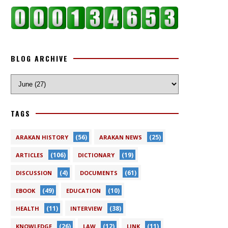
BLOG ARCHIVE
TAGS
(56)
(25)
ARAKAN HISTORY
ARAKAN NEWS
(106)
(19)
ARTICLES
DICTIONARY
(4)
(61)
DISCUSSION
DOCUMENTS
(49)
(10)
EBOOK
EDUCATION
(11)
(38)
HEALTH
INTERVIEW
(26)
(12)
(11)
KNOWLEDGE
LAW
LINK