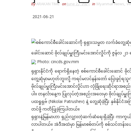
by
ARAKAN TIME
on
June 22, 2021
in
Myanmar News
,
Wo
2021-06-21
ခေါင်းဆောင် ဗိုလ်ချုပ်မှူးကြီးမင်းအောင်လှိုင်ကို ဇွန်လ 
Photo: cincds.gov.mm
ရုရှားနိုင်ငံကို ရောက်ရှိနေတဲ့ စစ်ကောင်စီခေါင်းဆောင် ဗိ
တွေ့ဆုံမှာမဟုတ်ဘူးလို့ ကရင်မလင်နန်းတော် ပြောခွင့်
ဗိုလ်ချုပ်မှူးကြီးမင်းအောင်လှိုင်ဟာ လုံခြုံရေးဆိုင်ရာအစည
ပါ။ တနင်္လာနေ့က ပြုလုပ်တဲ့အစည်းအဝေးမှာ ဗိုလ်ချုပ်မှူးကြီ
ပထရူရှဗ် (Nikolai Patrushev) နဲ့ တွေ့ဆုံခဲ့ပြီး နှစ်နိုင
တင်ဖို့ ကတိပြုခဲ့ကြပါတယ်။
ရုရှားနဲ့မြန်မာဟာ ရှည်လျှားတဲ့ဆက်ဆံရေးရှိခဲ့ပြီး ကာကွယ်
လာပါတယ်။ အဲဒီအထဲမှာ မြန်မာစစ်တပ်ကို စစ်သင်တန်းပေး