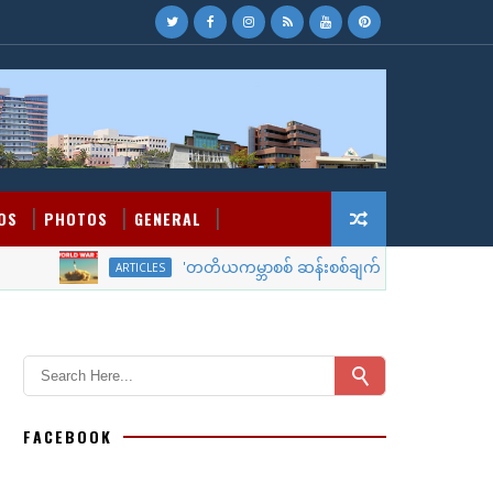
OS
PHOTOS
GENERAL
'တတိယကမ္ဘာစစ် ဆန်းစစ်ချက်'
ARTICLES
WORLD 
FACEBOOK