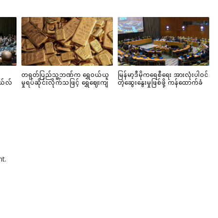
တရုတ်ပြည်သူ့ဘဏ်က ရွှေဝယ်ယူ
မြန်မာ့ဒီမိုကရေစီရေး အားလုံးပါဝင်
ယ်လ်
မှုရပ်ဆိုင်းလိုက်သဖြင့် ရွှေဈေးကျ
တဲ့ဆွေးနွေးမှုဖြစ်ဖို့ ကန်ထောက်ခံ
t.