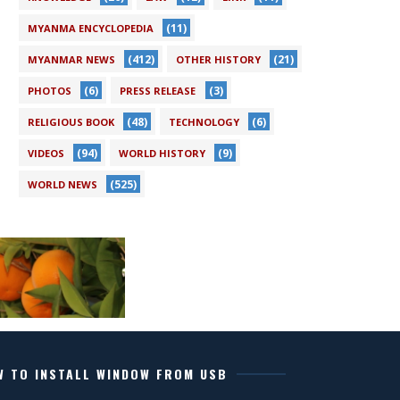
(11)
MYANMA ENCYCLOPEDIA
(412)
(21)
MYANMAR NEWS
OTHER HISTORY
(6)
(3)
PHOTOS
PRESS RELEASE
(48)
(6)
RELIGIOUS BOOK
TECHNOLOGY
(94)
(9)
VIDEOS
WORLD HISTORY
(525)
WORLD NEWS
W TO INSTALL WINDOW FROM USB