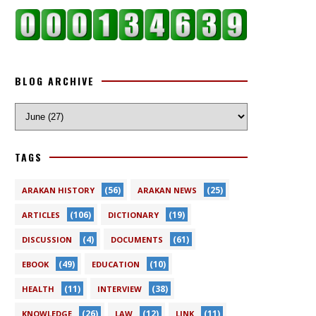
BLOG ARCHIVE
TAGS
(56)
(25)
ARAKAN HISTORY
ARAKAN NEWS
(106)
(19)
ARTICLES
DICTIONARY
(4)
(61)
DISCUSSION
DOCUMENTS
(49)
(10)
EBOOK
EDUCATION
(11)
(38)
HEALTH
INTERVIEW
(26)
(12)
(11)
KNOWLEDGE
LAW
LINK