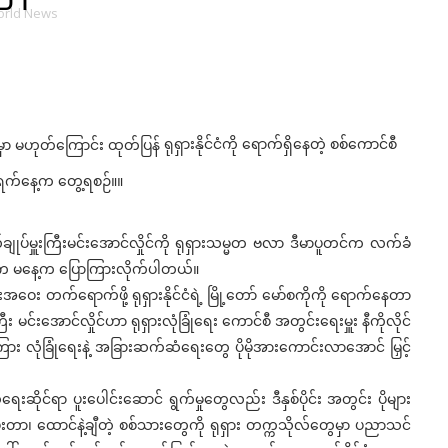
rld News
ရုရှားနိုင်ငံကို ရောက်ရှိနေတဲ့ စစ်ကောင်စီ
၂၁ ရက်နေ့က တွေ့ရစဉ်။။
ုလ်ချုပ်မှူးကြီးမင်းအောင်လှိုင်ကို ရုရှားသမ္မတ ဗလာ ဒီမာပူတင်က လက်ခံ
ရသူက မနေ့က ပြောကြားလိုက်ပါတယ်။
်းအဝေး တက်ရောက်ဖို့ ရုရှားနိုင်ငံရဲ့ မြို့တော် မော်စကိုကို ရောက်နေတာ
း မင်းအောင်လှိုင်ဟာ ရုရှားလုံခြုံရေး ကောင်စီ အတွင်းရေးမှူး နီကိုလိုင်
်ငံအကြား လုံခြုံရေးနဲ့ အခြားဆက်ဆံရေးတွေ ပိုမိုအားကောင်းလာအောင် မြှင့်
ရေးဆိုင်ရာ ပူးပေါင်းဆောင် ရွက်မှုတွေလည်း ဒီနှစ်ပိုင်း အတွင်း ပိုများ
တာ၊ ထောင်နဲ့ချီတဲ့ စစ်သားတွေကို ရုရှား တက္ကသိုလ်တွေမှာ ပညာသင်