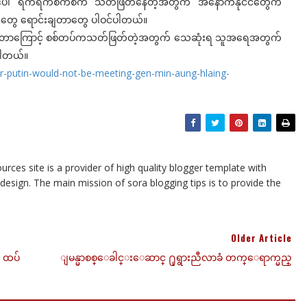
ေါ် ရက်ရက်စက်စက် သတ်ဖြတ်နေတဲ့အတွက် အနောက်နိုင်ငံတွေက
က်တွေ ရောင်းချတာတွေ ပါဝင်ပါတယ်။
့်ကျင်တာကြောင့် စစ်တပ်ကသတ်ဖြတ်တဲ့အတွက် သေဆုံးရ သူအရေအတွက်
့ပါတယ်။
ir-putin-would-not-be-meeting-gen-min-aung-hlaing-
urces site is a provider of high quality blogger template with
esign. The main mission of sora blogging tips is to provide the
Older Article
ယူ ထပ်
ျမန္မာစစ္ေခါင္းေဆာင္ ႐ုရွားညီလာခံ တက္ေရာက္မည္