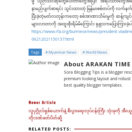
ဖို့ ပညာသင်ဆုတွေပေးတာတွေအပြင် အရပ်သားတွေအပ
နာမည်ပျက်စာရင်း သွင်းထားတဲ့ မြန်မာစစ်တပ်ကို လက်န
ပြီးခဲ့တဲ့မတ်လတုန်းကတော့ စစ်အာဏာသိမ်းမှုကို ဆန
များလာတာကို အထူးစိုးရိမ်မိကြောင်း ရုရှားကပြောကြားခဲ
https://www.rfa.org/burmese/news/president-vladim
06212021150137.html
Tags
# Myanmar News
# World News
About ARAKAN TIME
Sora Blogging Tips is a blogger reso
premium looking layout and robust d
best quality blogger templates.
Newer Article
လူပုဂ္ဂိုလ်ရှစ်ယောက်နဲ့ စီးပွားရေးလုပ်ငန်းကြီး သုံးခုကို အီး
တိုးဒဏ်ခတ်ပိတ်ဆို့
RELATED POSTS: