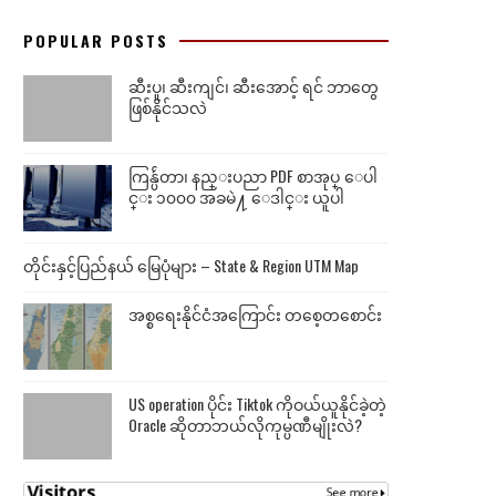
POPULAR POSTS
ဆီးပူ၊ ဆီးကျင်၊ ဆီးအောင့် ရင် ဘာတွေ
ဖြစ်နိုင်သလဲ
ကြန္ပ်ဴတာ၊ နည္းပညာ PDF စာအုပ္ ေပါ
င္း ၁၀၀၀ အခမဲ႔ ေဒါင္း ယူပါ
တိုင်းနှင့်ပြည်နယ် မြေပုံများ – State & Region UTM Map
အစ္စရေးနိုင်ငံအကြောင်း တစေ့တစောင်း
US operation ပိုင်း Tiktok ကိုဝယ်ယူနိုင်ခဲ့တဲ့
Oracle ဆိုတာဘယ်လိုကုမ္ပဏီမျိုးလဲ?