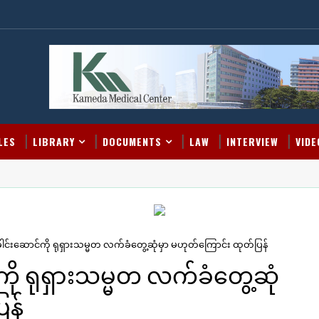
LES
LIBRARY
DOCUMENTS
LAW
INTERVIEW
VIDE
ါင်းဆောင်ကို ရုရှားသမ္မတ လက်ခံတွေ့ဆုံမှာ မဟုတ်ကြောင်း ထုတ်ပြန်
ို ရုရှားသမ္မတ လက်ခံတွေ့ဆုံ
ြန်