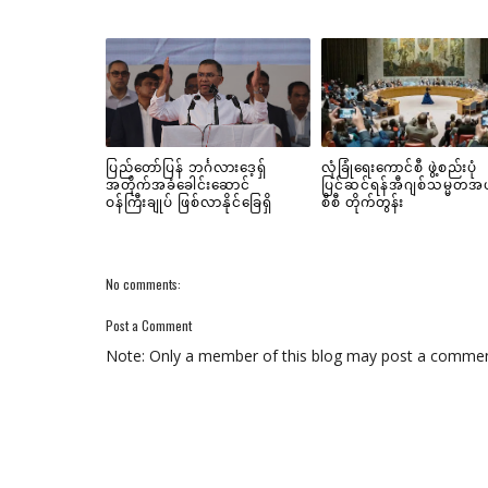
ပြည်တော်ပြန် ဘင်္ဂလားဒေ့ရှ်
လုံခြုံရေးကောင်စီ ဖွဲ့စည်းပုံ
အတိုက်အခံခေါင်းဆောင်
ပြင်ဆင်ရန်အီဂျစ်သမ္မတအ
ဝန်ကြီးချုပ် ဖြစ်လာနိုင်ခြေရှိ
စီစီ တိုက်တွန်း
No comments:
Post a Comment
Note: Only a member of this blog may post a commen