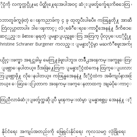
ု လက္နက္တင္ပို႔မႈ ပိတ္ဆို႔ေရးအပါအ၀င္ ဆံုးျဖတ္ခ်က္ခ်ေရးကိစၥေတြ ေဆ
ေဘာတူခ်က္ရခဲ့တဲ့ ေၾကညာခ်က္ ၄ ခု ထုတ္ၿပီးပါၿပီ။ ကၽြန္မတို႔ အာဆ
တည္းက တြဲလုပ္လာတာပါ။ ဒါေၾကာင့္ လံုၿခံဳေရးေကာင္စီအေနနဲ႔ ဒီကိ
ည္း၊ ခံစားေနရတဲ့ ျမန္မာျပည္သူေတြ အတြက္ ပိုလုပ္ေပးႏိုင္ဖို႔ ေမ
ယ္ Christine Schraner Burgener ကလည္း ျမန္မာႏိုင္ငံမွာ မႀကံဳစဖူး
ပိုင္းဖက္မွာ အရင္တခါမွ မေတြ႔ခဲ့ဖူးပါဘူး။ တခ်ိဳ႕အၾကမ္းဖက္မူေတြက 
ႀကီး ျဖစ္လာေနပါတယ္။ ဒီအဖြဲ႔ေတြက ျမန္မာႏိုင္ငံထဲကေန ထြက္ေျပ
ဖစ္လာဖို႔ လိုေနပါတယ္။ ကၽြန္မအေနနဲ႔ ဒီႏိုင္ငံထဲက အဓိကျပႆနာအတြက္ ျ
ွိထားပါတယ္။ ေဆြးေႏြးတာက အၾကမ္းဖက္ေနတာထက္ အျမဲပိုေကာင္း
ဆံုးျဖတ္ခ်က္အဆိုျပဳ မူၾကမ္းထဲမွာ ျမန္မာစစ္တပ္ အေနနဲ႔ ႏို၀င္ဘာေ
်း နိုင်ငံရေး အကျပ်အတည်းကို ဖြေရှင်းနိုင်ရေး ကုလသမဂ္ဂ လုံခြုံရေး