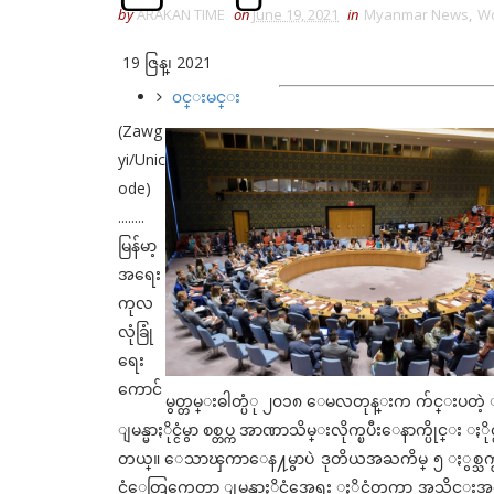
by
ARAKAN TIME
on
June 19, 2021
in
Myanmar News
,
Wo
19 ဇြန္၊ 2021
၀င္းမင္း
(Zawg
yi/Unic
ode)
........
မြန်မာ့
အရေး
ကုလ
လုံခြုံ
ရေး
ကောင်
မွတ္တမ္းဓါတ္ပံု ၂၀၁၈ ေမလတုန္းက က်င္းပတဲ့
ျမန္မာႏိုင္ငံမွာ စစ္တပ္က အာဏာသိမ္းလိုက္ၿပီးေနာက္
တယ္။ ေသာၾကာေန႔မွာပဲ ဒုတိယအႀကိမ္ ၅ ႏွစ္သက္တမ္း တာ
ငံေတြကေတာ့ ျမန္မာႏိုင္ငံအေရး ႏိုင္ငံတကာ အသိုင