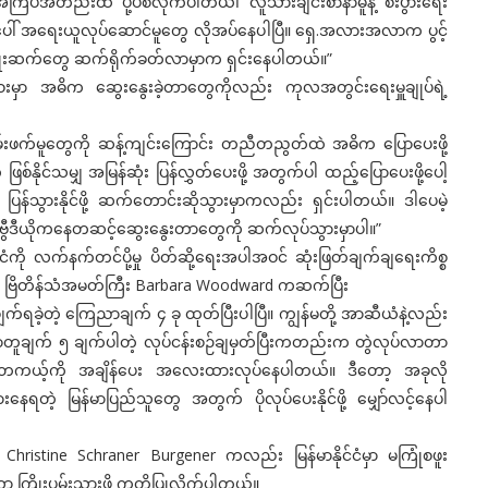
ကြပ်အတည်းထဲ ပို့ပစ်လိုက်ပါတယ်၊ လူသားချင်းစာနာမူနဲ့ စီးပွားရေး
ရေးပေါ် အရေးယူလုပ်ဆောင်မူတွေ လိုအပ်နေပါပြီ။ ရှေ.အလားအလာက ပွင့်
ျိုးဆက်တွေ ဆက်ရိုက်ခတ်လာမှာက ရှင်းနေပါတယ်။”
းမှာ အဓိက ဆွေးနွေးခဲ့တာတွေကိုလည်း ကုလအတွင်းရေးမှူချုပ်ရဲ့
 အကြမ်းဖက်မူတွေကို ဆန့်ကျင်းကြောင်း တညီတညွတ်ထဲ အဓိက ပြောပေးဖို့
ြစ်နိုင်သမျှ အမြန်ဆုံး ပြန်လွှတ်ပေးဖို့ အတွက်ပါ ထည့်ပြောပေးဖို့ပေါ့
ု ပြန်သွားနိုင်ဖို့ ဆက်တောင်းဆိုသွားမှာကလည်း ရှင်းပါတယ်။ ဒါပေမဲ့
 ဗွီဒီယိုကနေတဆင့်ဆွေးနွေးတာတွေကို ဆက်လုပ်သွားမှာပါ။”
ု လက်နက်တင်ပို့မှု ပိတ်ဆို့ရေးအပါအဝင် ဆုံးဖြတ်ချက်ချရေးကိစ္စ
ဲ့ဝင် ဗြိတိန်သံအမတ်ကြီး Barbara Woodward ကဆက်ပြီး
က်ရခဲ့တဲ့ ကြေညာချက် ၄ ခု ထုတ်ပြီးပါပြီ။ ကျွန်မတို့ အာဆီယံနဲ့လည်း
ချက် ၅ ချက်ပါတဲ့ လုပ်ငန်းစဉ်ချမှတ်ပြီးကတည်းက တွဲလုပ်လာတာ
ပေါ် တကယ့်ကို အချိန်ပေး အလေးထားလုပ်နေပါတယ်။ ဒီတော့ အခုလို
ဲ့ မြန်မာပြည်သူတွေ အတွက် ပိုလုပ်ပေးနိုင်ဖို့ မျှော်လင့်နေပါ
 Christine Schraner Burgener ကလည်း မြန်မာနိုင်ငံမှာ မကြုံစဖူး
 ကြိုးပမ်းသွားဖို့ ကတိပြုလိုက်ပါတယ်။