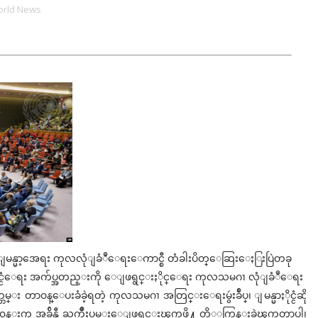
rld News
 ျမန္မာ့အေရး ကုလလုံျခံဳေရးေကာင္စီ တံခါးပိတ္ေဆြးေႏြးပြဲတခု
ပိုင္း ႏိုင္ငံေရး အက်ပ္အတည္းကို ေျဖရွင္းႏိုင္ေရး ကုလသမဂၢ လုံျခံဳ
၀န္ေပးခံခဲ့ရတဲ့ ကုလသမဂၢ အတြင္းေရးမွဴးခ်ဳပ္၊ ျမန္မာႏိုင္ငံဆိုင္ရာ 
္းအ၀န္းက အခ်ိန္မီ ႀကိဳးပမ္းေျဖရွင္းၾကဖို႔ တိ္ုက္တြန္းခဲ့ၾကတ