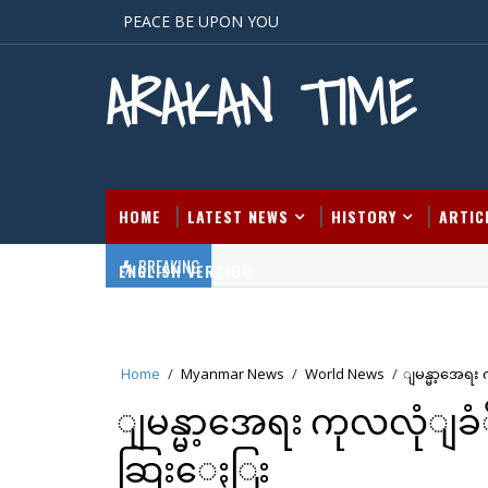
PEACE BE UPON YOU
ARAKAN TIME
HOME
LATEST NEWS
HISTORY
ARTIC
BREAKING
ENGLISH VERSION
Home
/
Myanmar News
/
World News
/
ျမန္မာ့အေရး
ျမန္မာ့အေရး ကုလလုံျခ
ဆြးေႏြး