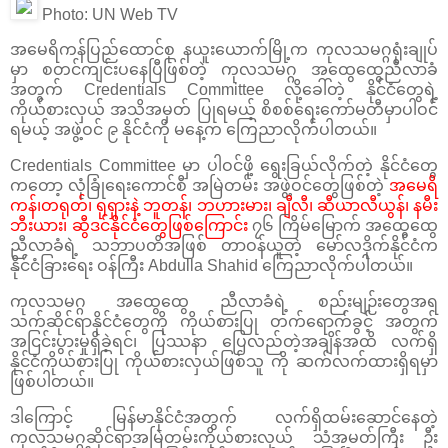
Photo: UN Web TV
အမေရိကန်ပြည်ထောင်စု နယူးယောက်မြို့က ကုလသမဂ္ဂရုံးချုပ်
မှာ စတင်ကျင်းပနေပြီဖြစ်တဲ့ ကုလသမဂ္ဂ အထွေထွေညီလာခံ
အတွက် Credentials Committee လို့ခေါ်တဲ့ နိုင်ငံတွေရဲ့
ကိုယ်စားလှယ် အသိအမှတ် ပြုရမယ့် စိစစ်ရေးကော်မတီမှာပါဝင်
ရမယ့် အဖွဲ့ဝင် ၉ နိုင်ငံကို မနေ့က ကြေညာလိုက်ပါတယ်။
Credentials Committee မှာ ပါဝင်ဖို့ ရွေးခြယ်လိုက်တဲ့ နိုင်ငံတွေ
ကတော့ လုံခြုံရေးကောင်စီ အမြဲတမ်း အဖွဲ့ဝင်တွေဖြစ်တဲ့
အမေရိ
ကန်၊တရုတ်၊ ရုရှားနဲ့ ဘူတန်၊ ဘဟားမား၊ ချီလီ၊ ဆီယာလီယွန်၊ နမီး
ဘီးယား၊ ဆွီဒင်နိုင်ငံတွေဖြစ်ကြောင်း
၇၆ ကြိမ်မြောက် အထွေထွေ
ညီလာခံရဲ့ သဘာပတိအဖြစ် တာဝန်ယူတဲ့ မော်လဒိုက်နိုင်ငံက
နိုင်ငံခြားရေး ဝန်ကြီး Abdulla Shahid ကြေညာလိုက်ပါတယ်။
ကုလသမဂ္ဂ အထွေထွေ ညီလာခံရဲ့ စည်းမျဉ်းတွေအရ
သက်ဆိုင်ရာနိုင်ငံတွေကို ကိုယ်စားပြု တက်ရောက်ခွင့် အတွက်
အငြင်းပွားမှုရှိခဲ့ရင်၊ ပြဿနာ ပြေလည်တဲ့အချိန်အထိ လက်ရှိ
နိုင်ငံကိုယ်စားပြု ကိုယ်စားလှယ်ဖြစ်သူ ကို ဆက်လက်ထားရှိရမှာ
ဖြစ်ပါတယ်။
ဒါကြောင့် မြန်မာနိုင်ငံအတွက် လက်ရှိထမ်းဆောင်နေတဲ့
ကုလသမဂ္ဂဆိုင်ရာအမြဲတမ်းကိုယ်စားလှယ် သံအမတ်ကြီး ဦး