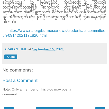
ကျော်မိုးထွန်း ကို မြန်မာနိုင်ငံ ကိုယ်စားပြုပြီး ညီလာခံ
တက်ရောက်သူအဖြစ် ဆက်လက် ထားရှိရမှာ ဖြစ်ပါတယ်။
ကော်မတီက အဆိုပြုတဲ့သူကို နိုင်ငံတစ်နိုင်ငံက ကန့်ကွက်မယ်ဆို
ရင် အဲဒီအတွက် ဆုံးဖြတ်ဖို့ အထွေထွေညီလာခံကို လွှဲပေးရမှာဖြစ်
ပါတယ်။
https://www.rfa.org/burmese/news/credentials-committee-
un-09142021171820.html
ARAKAN TIME
at
September 15, 2021
Share
No comments:
Post a Comment
Note: Only a member of this blog may post a
comment.