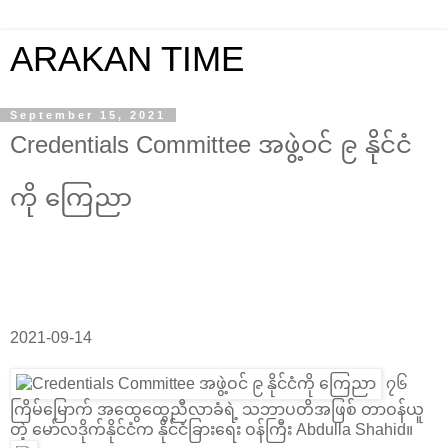
ARAKAN TIME
September 15, 2021
Credentials Committee အဖွဲ့ဝင် ၉ နိုင်ငံ
ကို ကြေညာ
2021-09-14
၇၆
ကြိမ်မြောက် အထွေထွေညီလာခံရဲ့ သဘာပတိအဖြစ် တာဝန်ယူ
တဲ့ မော်လဒိုက်နိုင်ငံက နိုင်ငံခြားရေး ဝန်ကြီး Abdulla Shahid။