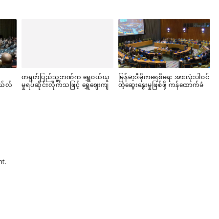
တရုတ်ပြည်သူ့ဘဏ်က ရွှေဝယ်ယူ
မြန်မာ့ဒီမိုကရေစီရေး အားလုံးပါဝင်
ယ်လ်
မှုရပ်ဆိုင်းလိုက်သဖြင့် ရွှေဈေးကျ
တဲ့ဆွေးနွေးမှုဖြစ်ဖို့ ကန်ထောက်ခံ
t.