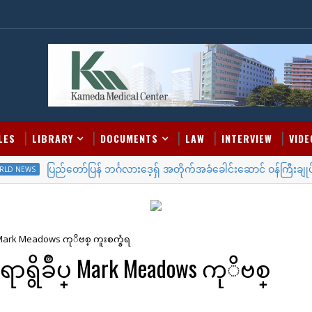
LES
LIBRARY
DOCUMENTS
LAW
INTERVIEW
VIDE
ပြည်တော်ပြန် ဘင်္ဂလားဒေ့ရှ် အတိုက်အခံခေါင်းဆောင် ဝန်ကြီးချုပ် ဖြစ်လာ
EWS
 Mark Meadows ကုိဗစ္ ကူးစက္ခံရ
ွိခ်ဳပ္ Mark Meadows ကုိဗစ္