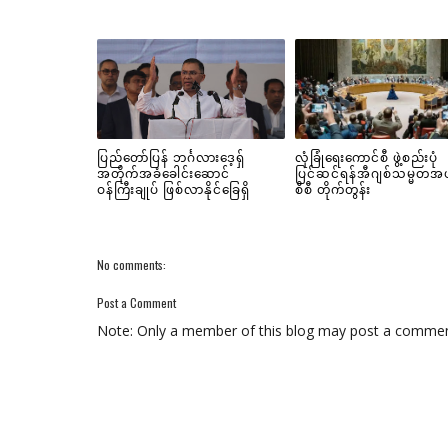
ပြည်တော်ပြန် ဘင်္ဂလားဒေ့ရှ်
လုံခြုံရေးကောင်စီ ဖွဲ့စည်းပုံ
အတိုက်အခံခေါင်းဆောင်
ပြင်ဆင်ရန်အီဂျစ်သမ္မတအ
ဝန်ကြီးချုပ် ဖြစ်လာနိုင်ခြေရှိ
စီစီ တိုက်တွန်း
No comments:
Post a Comment
Note: Only a member of this blog may post a commen