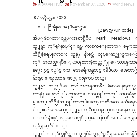
by
ARAKAN TIME
on
November 07, 2020
in
World News
07 ႏိုဝင္ဘာ၊ 2020
ဗြီအိုုေအ (ျမန္မာဌာန)
[Zawgyi/Unicode]
အိမ္ျဖဴေတာ္၀န္ထမ္းအရာရွိခ်ဳပ္ Mark Meadows
သူ႔မွာ ကုိရုိနာဗုိင္းရပ္စ္ ကူးစက္ေနတာကုိ စမ္းသ
သိရွိခဲ့ရေၾကာင္း သူနဲ႔ နီးစပ္တဲ့ လုပ္ေဖာ္ကုိင္ဖက္ေ
ကုိ အတည္ျပဳေျပာၾကားခဲ့တယ္လုိ႔ ေသာၾက
န႔ေႏွာင္းပုိင္းက အေမရိကန္သတင္းမီဒီယာ အေတာ္မ်
မ်ားမွာ ေရးသားေဖာ္ျပၾကပါတယ္။
သူ႔မွာ ဘယ္လုိ ေရာဂါလကၡဏာမ်ဳိး ခံစားေနရတယ္ဆ
တာနဲ႔ ေရာဂါပုိး ကူးစက္ေနတယ္ဆုိတာကုိ ဘယ္အခ်ိန္မွာ
မ္းသပ္ သိရွိခဲ့တယ္ဆုိတာကုိေတာ့ အတိအက် မသိရေ
ပါဘူး။ ဒါေပမယ့္ သူ႔မွာ ကုိဗစ္-၁၉ ကူးစက္ေနတယ္ဆ
တာကုိ နီးစပ္တဲ့ လုပ္ေဖာ္ကုိင္ဖက္ေတြကုိ အဂၤါေန႔
လုိ႔ ဆုိပါတယ္။
သူ႔ထံက တုိက္ရုိက္အတည္ျပဳခ်က္ရႏုိင္ဖုိ႔ အေမရိကန္