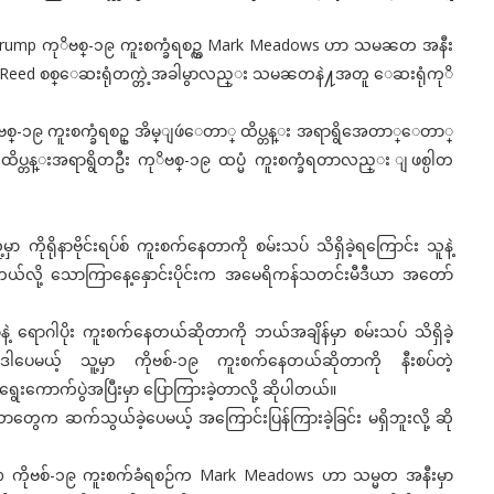
ump ကုိဗစ္-၁၉ ကူးစက္ခံရစဥ္က Mark Meadows ဟာ သမၼတ အနီး
er Reed စစ္ေဆးရုံတက္တဲ့အခါမွာလည္း သမၼတနဲ႔အတူ ေဆးရုံကုိ
၉ ကူးစက္ခံရစဥ္ အိမ္ျဖဴေတာ္ ထိပ္တန္း အရာရွိအေတာ္ေတာ္
္ ထိပ္တန္းအရာရွိတဦး ကုိဗစ္-၁၉ ထပ္မံ ကူးစက္ခံရတာလည္း ျဖစ္ပါတ
ကိုရိုနာဗိုင်းရပ်စ် ကူးစက်နေတာကို စမ်းသပ် သိရှိခဲ့ရကြောင်း သူနဲ့
ခဲ့တယ်လို့ သောကြာနေ့နှောင်းပိုင်းက အမေရိကန်သတင်းမီဒီယာ အတော်
့ ရောဂါပိုး ကူးစက်နေတယ်ဆိုတာကို ဘယ်အချိန်မှာ စမ်းသပ် သိရှိခဲ့
မယ့် သူ့မှာ ကိုဗစ်-၁၉ ကူးစက်နေတယ်ဆိုတာကို နီးစပ်တဲ့
်ရွေးကောက်ပွဲအပြီးမှာ ပြောကြားခဲ့တာလို့ ဆိုပါတယ်။
ာတွေက ဆက်သွယ်ခဲ့ပေမယ့် အကြောင်းပြန်ကြားခဲ့ခြင်း မရှိဘူးလို့ ဆို
mp ကိုဗစ်-၁၉ ကူးစက်ခံရစဉ်က Mark Meadows ဟာ သမ္မတ အနီးမှာ