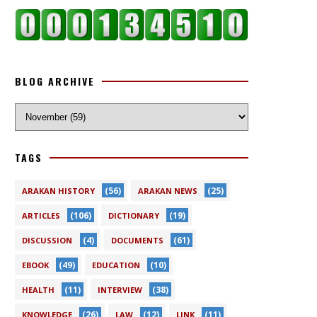
BLOG ARCHIVE
TAGS
(56)
(25)
ARAKAN HISTORY
ARAKAN NEWS
(106)
(19)
ARTICLES
DICTIONARY
(4)
(61)
DISCUSSION
DOCUMENTS
(49)
(10)
EBOOK
EDUCATION
(11)
(38)
HEALTH
INTERVIEW
(26)
(12)
(11)
KNOWLEDGE
LAW
LINK