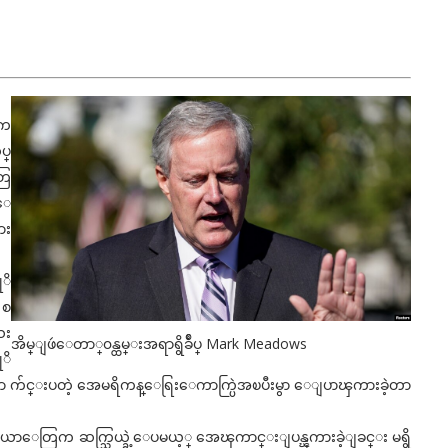
 က
ပ္
တြ
ာေ
ား
ုိ
 စ
သး
အိမ္ျဖဴေတာ္၀န္ထမ္းအရာရွိခ်ဳပ္ Mark Meadows
ုိ
မွာ က်င္းပတဲ့ အေမရိကန္ေရြးေကာက္ပြဲအၿပီးမွာ ေျပာၾကားခဲ့တာ
မီဒီယာေတြက ဆက္သြယ္ခဲ့ေပမယ့္ အေၾကာင္းျပန္ၾကားခဲ့ျခင္း မရွိ