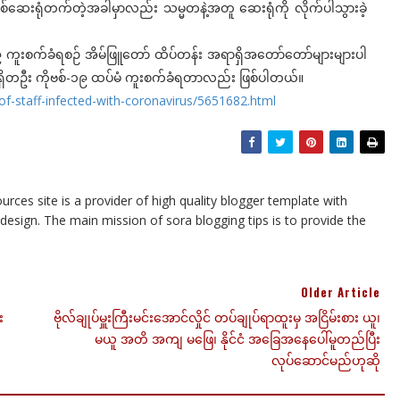
စ်ဆေးရုံတက်တဲ့အခါမှာလည်း သမ္မတနဲ့အတူ ဆေးရုံကို လိုက်ပါသွားခဲ့
းစက်ခံရစဉ် အိမ်ဖြူတော် ထိပ်တန်း အရာရှိအတော်တော်များများပါ
ရာရှိတဦး ကိုဗစ်-၁၉ ထပ်မံ ကူးစက်ခံရတာလည်း ဖြစ်ပါတယ်။
f-staff-infected-with-coronavirus/5651682.html
urces site is a provider of high quality blogger template with
esign. The main mission of sora blogging tips is to provide the
Older Article
း
ဗိုလ်ချုပ်မှူးကြီးမင်းအောင်လှိုင် တပ်ချုပ်ရာထူးမှ အငြိမ်းစား ယူ၊
မယူ အတိ အကျ မဖြေ၊ နိုင်ငံ အခြေအနေပေါ်မူတည်ပြီး
လုပ်ဆောင်မည်ဟုဆို