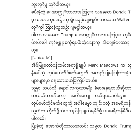
ဘူးလုိ႔ ဆုိပါတယ္။
ၿပီးခဲ့တဲ့ ေအာက္တုိဘာလအတြင္း သမၼတ Donald Tr
မွာ ေတာက္ေလွ်ာက္ ရွိေနခဲ့သျဖစ္ၿပီး သမၼတ Walt
လုိက္ပါသြားခဲ့သူတဦး ျဖစ္ပါတယ္။
ဒါဟာ သမၼတ Trump ေအာက္တုိဘာလအတြင္း ကုိဗစ္-၁
မ်ားမ်ားပါ ကုိဗစ္ကူးစက္ခံရၿပီးတဲ့ေနာက္ အိမ္ျဖဴေတာ
ယ္။
[[Unicode]]
အိမ်ဖြူတော်ဝန်ထမ်းအရာရှိချုပ် Mark Meadows က သူ့မှာ 
နီးစပ်တဲ့ လုပ်ဖော်ကိုင်ဖက်တွေကို အတည်ပြုပြောကြား
များများမှာ ရေးသားဖော်ပြကြပါတယ်။
သူ့မှာ ဘယ်လို ရောဂါလက္ခဏာမျိုး ခံစားနေရတယ်ဆိုတာနဲ
တယ်ဆိုတာကိုတော့ အတိအကျ မသိရသေးပါဘူး။ ဒါပေ
လုပ်ဖော်ကိုင်ဖက်တွေကို အင်္ဂါနေ့မှာ ကျင်းပတဲ့ အမေရိကန
သူ့ထံက တိုက်ရိုက်အတည်ပြုချက်ရနိုင်ဖို့ အမေရိကန်မီဒီယ
ပါတယ်။
ပြီးခဲ့တဲ့ အောက်တိုဘာလအတွင်း သမ္မတ Donald Tru