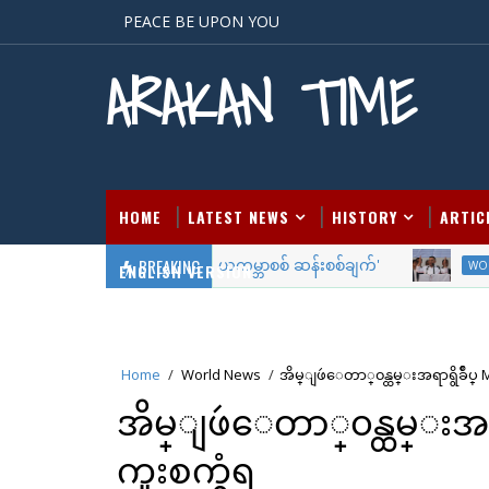
PEACE BE UPON YOU
ARAKAN TIME
HOME
LATEST NEWS
HISTORY
ARTIC
BREAKING
'တတိယကမ္ဘာစစ် ဆန်းစစ်ချက်'
ARTICLES
WORLD N
ENGLISH VERSION
Home
/
World News
/
အိမ္ျဖဴေတာ္၀န္ထမ္းအရာရွိခ်ဳပ္
အိမ္ျဖဴေတာ္၀န္ထမ္းအရာရ
ကူးစက္ခံရ