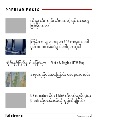
POPULAR POSTS
ဆီးပူ၊ ဆီးကျင်၊ ဆီးအောင့် ရင် ဘာတွေ
ဖြစ်နိုင်သလဲ
ကြန္ပ်ဴတာ၊ နည္းပညာ PDF စာအုပ္ ေပါ
င္း ၁၀၀၀ အခမဲ႔ ေဒါင္း ယူပါ
တိုင်းနှင့်ပြည်နယ် မြေပုံများ – State & Region UTM Map
အစ္စရေးနိုင်ငံအကြောင်း တစေ့တစောင်း
US operation ပိုင်း Tiktok ကိုဝယ်ယူနိုင်ခဲ့တဲ့
Oracle ဆိုတာဘယ်လိုကုမ္ပဏီမျိုးလဲ?