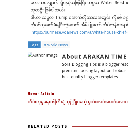
တောက်လျှောက် ရှိနေခဲ့သဖြစ်ပြီး သမ္မတ Walter Reed စ
သူတဦး ဖြစ်ပါတယ်။
ဒါဟာ သမ္မတ Trump အောက်တိုဘာလအတွင်း ကိုဗစ်-၁၉ ကူ
ကိုဗစ်ကူးစက်ခံရပြီးတဲ့နောက် အိမ်ဖြူတော် ထိပ်တန်းအ
https://burmese.voanews.com/a/white-house-chief-o
Tags
# World News
About ARAKAN TIME
Sora Blogging Tips is a blogger reso
premium looking layout and robust d
best quality blogger templates.
Newer Article
တိုင်းလူမှုရေးဝန်ကြီးနဲ့ ယှဉ်ပြိုင်မယ့် မွတ်စလင်အမတ်လောင်
RELATED POSTS: