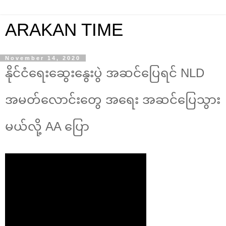
ARAKAN TIME
November 14, 2020
နိုင်ငံရေးဆွေးနွေးပွဲ အဆင်ပြေရင် NLD
အမတ်လောင်းတွေ အရေး အဆင်ပြေသွား
မယ်လို့ AA ပြော