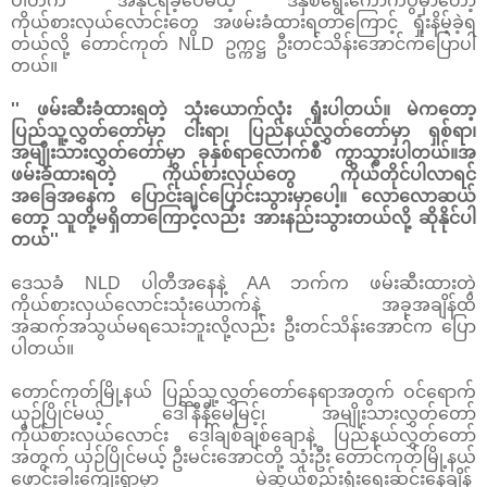
ပါတီက အနိုင်ရခဲ့ပေမယ့် ဒီနှစ်ရွေးကောက်ပွဲမှာတော့
ကိုယ်စားလှယ်လောင်းတွေ အဖမ်းခံထားရတာကြောင့် ရှုံးနိမ့်ခဲ့ရ
တယ်လို့ တောင်ကုတ် NLD ဥက္ကဋ္ဌ ဦးတင်သိန်းအောင်ကပြောပါ
တယ်။
'' ဖမ်းဆီးခံထားရတဲ့ သုံးယောက်လုံး ရှုံးပါတယ်။ မဲကတော့
ပြည်သူ့လွှတ်တော်မှာ ငါးရာ၊ ပြည်နယ်လွှတ်တော်မှာ ရှစ်ရာ၊
အမျိုးသားလွှတ်တော်မှာ ခုနှစ်ရာလောက်စီ ကွာသွားပါတယ်။အ
ဖမ်းခံထားရတဲ့ ကိုယ်စားလှယ်တွေ ကိုယ်တိုင်ပါလာရင်
အခြေအနေက ပြောင်းချင်ပြောင်းသွားမှာပေါ့။ လောလောဆယ်
တော့ သူတို့မရှိတာကြောင့်လည်း အားနည်းသွားတယ်လို့ ဆိုနိုင်ပါ
တယ်''
ဒေသခံ NLD ပါတီအနေနဲ့ AA ဘက်က ဖမ်းဆီးထားတဲ့
ကိုယ်စားလှယ်လောင်းသုံးယောက်နဲ့ အခုအချိန်ထိ
အဆက်အသွယ်မရသေးဘူးလို့လည်း ဦးတင်သိန်းအောင်က ပြော
ပါတယ်။
တောင်ကုတ်မြို့နယ် ပြည်သူ့လွှတ်တော်နေရာအတွက် ဝင်ရောက်
ယှဉ်ပြိုင်မယ့် ဒေါ်နီနီမေမြင့်၊ အမျိုးသားလွှတ်တော်
ကိုယ်စားလှယ်လောင်း ဒေါ်ချစ်ချစ်ချောနဲ့ ပြည်နယ်လွှတ်တော်
အတွက် ယှဉ်ပြိုင်မယ့် ဦးမင်းအောင်တို့ သုံးဦး တောင်ကုတ်မြို့နယ်
ဖောင်းခါးကျေးရွာမှာ မဲဆွယ်စည်းရုံးရေးဆင်းနေချိန်