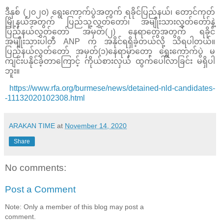
ဒီနှစ် (၂၀၂၀) ရွေးကောက်ပွဲအတွက် ရခိုင်ပြည်နယ်၊ တောင်ကုတ်
မြို့နယ်အတွက် ပြည်သူ့လွှတ်တော်၊ အမျိုးသားလွှတ်တော်နဲ့
ပြည်နယ်လွှတ်တော် အမှတ်(၂) နေရာတွေအတွက် ရခိုင်
အမျိုးသားပါတီ ANP က အနိုင်ရရှိခဲ့တယ်လို့ သိရပါတယ်။
ပြည်နယ်လွှတ်တော် အမှတ်(၁)နေရာမှာတော့ ရွေးကောက်ပွဲ မ
ကျင်းပနိုင်ခဲ့တာကြောင့် ကိုယ်စားလှယ် ထွက်ပေါ်လာခြင်း မရှိပါ
ဘူး။
https://www.rfa.org/burmese/news/detained-nld-candidates-
-11132020102308.html
ARAKAN TIME
at
November 14, 2020
Share
No comments:
Post a Comment
Note: Only a member of this blog may post a
comment.