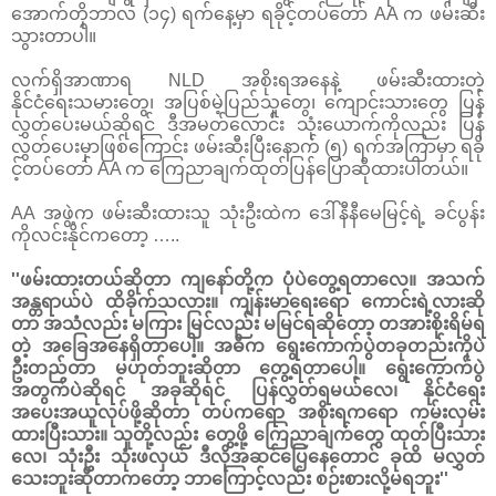
အောက်တိုဘာလ (၁၄) ရက်နေ့မှာ ရခိုင့်တပ်တော် AA က ဖမ်းဆီး
သွားတာပါ။
လက်ရှိအာဏာရ NLD အစိုးရအနေနဲ့ ဖမ်းဆီးထားတဲ့
နိုင်ငံရေးသမားတွေ၊ အပြစ်မဲ့ပြည်သူတွေ၊ ကျောင်းသားတွေ ပြန်
လွှတ်ပေးမယ်ဆိုရင် ဒီအမတ်လောင်း သုံးယောက်ကိုလည်း ပြန်
လွှတ်ပေးမှာဖြစ်ကြောင်း ဖမ်းဆီးပြီးနောက် (၅) ရက်အကြာမှာ ရခို
င့်တပ်တော် AA က ကြေညာချက်ထုတ်ပြန်ပြောဆိုထားပါတယ်။
AA အဖွဲ့က ဖမ်းဆီးထားသူ သုံးဦးထဲက ဒေါ်နီနီမေမြင့်ရဲ့ ခင်ပွန်း
ကိုလင်းနိုင်ကတော့ …..
''ဖမ်းထားတယ်ဆိုတာ ကျနော်တို့က ပုံပဲတွေ့ရတာလေ။ အသက်
အန္တရာယ်ပဲ ထိခိုက်သလား။ ကျန်းမာရေးရော ကောင်းရဲ့လားဆို
တာ အသံလည်း မကြား မြင်လည်း မမြင်ရဆိုတော့ တအားစိုးရိမ်ရ
တဲ့ အခြေအနေရှိတာပေါ့။ အဓိက ရွေးကောက်ပွဲတခုတည်းကိုပဲ
ဦးတည်တာ မဟုတ်ဘူးဆိုတာ တွေ့ရတာပေါ့။ ရွေးကောက်ပွဲ
အတွက်ပဲဆိုရင် အခုဆိုရင် ပြန်လွှတ်ရမယ်လေ၊ နိုင်ငံရေး
အပေးအယူလုပ်ဖို့ဆိုတာ တပ်ကရော အစိုးရကရော ကမ်းလှမ်း
ထားပြီးသား။ သူတို့လည်း တွေ့ဖို့ ကြေညာချက်တွေ ထုတ်ပြီးသား
လေ၊ သုံးဦး သုံးဖလှယ် ဒီလိုအဆင်ပြေနေတောင် ခုထိ မလွှတ်
သေးဘူးဆိုတာကတော့ ဘာကြောင့်လည်း စဉ်းစားလို့မရဘူး''