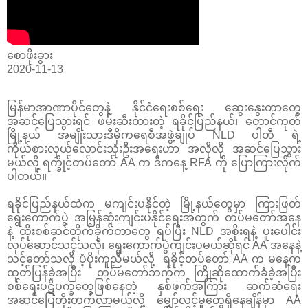
စောဖိုးခွား
2020-11-13
မြန်မာအာဏာပိုင်တွေနဲ့ နိုင်ငံရေးစစ်ရေး ဆွေးနွေးတာတွေ
အဆင်ပြေသွားရင် ဖမ်းဆီးထားတဲ့ ရခိုင်ပြည်နယ်၊ တောင်ကုတ်
မြို့နယ် အမျိုးသားဒီမိုကရေစီအဖွဲ့ချုပ် NLD ပါတီ ရဲ့
ကိုယ်စားလှယ်လောင်းသုံးဦးအရေးဟာ အလိုလို အဆင်ပြေသွား
မယ်လို့ ရက္ခိုင့်တပ်တော် AA က ဒီကနေ့ RFA ကို ပြောကြားလိုက်
ပါတယ်။
ရခိုင်ပြည်နယ်ထဲက မကျင်းပနိုင်တဲ့ မြို့နယ်တွေမှာ ကြားဖြတ်
ရွေးကောက်ပွဲ အမြန်ဆုံးကျင်းပနိုင်ရေးအတွက် တပ်မတော်အနေ
နဲ့ ထိုးစစ်ဆင်တိုက်ခိုက်တာတွေ ရပ်ပြီး NLD အစိုးရနဲ့ ပူးပေါင်း
လုပ်ဆောင်သင့်သလို၊ ရွေးကောက်ပွဲကျင်းပမယ်ဆိုရင် AA အနေနဲ့
သင့်တော်သလို ပံ့ပိုးကူညီမယ်လို့ ရခိုင့်တပ်တော် AA က မနေ့က
ထုတ်ပြန်ခဲ့အပြီး တပ်မတော်ဘက်က ကြိုဆိုထောက်ခံခဲ့အပြီး
စစ်ရေးပဋိပက္ခတွေဖြစ်နေတဲ့ နှစ်ဖက်အကြား ဆက်ဆံရေး
အဆင်ပြေတိုးတက်လာမယ်လို့ မျှော်လင့်မှုတွေရှိနေချိန်မှာ AA