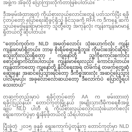
အဖွဲ့က အခုလို ပြောကြားလိုက်တာဖြစ်ပါတယ်။
ဒီအဖမ်းခံထားရတဲ့ ကိုယ်စားလှယ်လောင်းတွေနဲ့ ပတ်သက်ပြီး ရခို
င့်တပ်တော် ပြောရေးဆိုခွင့်ရှိသူ ခိုင်သုခကို RFA က ဒီကနေ့ ဆက်
သွယ်မေးမြန်းရာမှာတော့ သူတို့တွေ အကုန်လုံး ကျန်းကျန်းမာမာနဲ့
ရှိတယ်လို့ ဆိုပါတယ်။
''တောင်ကုတ်က NLD အမတ်လောင်း သုံးယောက်လုံး ကျန်း
ကျန်းမာမာရှိတယ်။ ဘာမှ စိုးရိမ်စရာမရှိဘူး။ ကိုမင်းအောင်ဆိုရင်
သွေးတိုးလည်းရှိတော့ ကျနော်တို့ သူ့ကိုကောင်းကောင်း
စောင့်ရှောက်ထားပါတယ်။ ကျန်းမာရေးလည်း ကောင်းပါတယ်။
ကျန်တာကတော့ ကျနော်တို့ နိုင်ငံရေးအရ တဖက်နဲ့ တဖက်တွေ့ဆုံ
ဆွေးနွေး အဆင်ပြေသွားရင်တော့ ဒီကိစ္စအားလုံး အဆင်ပြေသွား
ပါလိမ့်မယ်၊ အခုလောလောဆယ်တော့ ဒီလောက်ပဲ ပြောလို့ရပါ
သေးတယ်''
တဆက်တည်းမှာပဲ ရခိုင့်တပ်တော် AA က ဖမ်းထားတဲ့
ရခိုင်ပြည်နယ်၊ တောင်ကုတ်မြို့နယ် အမျိုးသားဒီမိုကရေစီအဖွဲ့
ချုပ် NLD ပါတီ ရဲ့ ကိုယ်စားလှယ်လောင်းသုံးယောက်စလုံး
ရွေးကောက်ပွဲမှာ ရှုံးနိမ့်ခဲ့တယ်လို့ သိရပါတယ်။
ပြီးခဲ့တဲ့ ၂၀၁၅ ခုနှစ် ရွေးကောက်ပွဲတုန်းက တောင်ကုတ်မှာ NLD