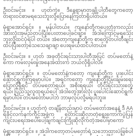
ဦးဝင်းမင်း။ ။ ဟုတ်ကဲ့။ ဒီနေရာမှာတချို့ပါတီတွေကတော့
တရားဝင်စာမရသေးဘူးလို့ပြောနေကြတာရှိပါတယ်။
မုံရွာအောင်ရှင်။ ။ မှန်ပါတယ်။ ကျနော်တို့ကပေးတုံးကလည်း
အားလုံးအမည်တပ်ပြီးပေးတာပေါ့ခင်ဗျာ။ အဲဒါကြောင့်မရသေး
ဘူးလို့ထင်ပုံရပါ တယ်။ အဲတော့ကျနော်တို့က စာတွေတပါတီချင်း
ထပ်ပြီးတော့သေသေချာချာ ပေးရမယ်ထင်ပါတယ်။
ဦးဝင်းမင်း။ ။ ဟုတ် အခုတိုင်းရင်းသားပါတီအပြင် တပ်မတော်နဲ့
ကော ကမ်းလှမ်းမှုအနေအထားက ဘယ်လိုရှိပါလဲ။
မုံရွာအောင်ရှင်။ ။ တပ်မတော်နဲ့ကတော့ ကျနော်တို့က ပူးပေါင်း
ဆောင်ရွက်ကြရမှာပါပဲ။ အရင်ကတော့ ကျနော်တို့ငြိမ်းချမ်းရေး
ပြောလိုရှိရင် တပ်မတော်ရယ်၊ အစိုးရရယ်၊ တိုင်းရင်းသားတွေ
ရယ်၊ ပြည်သူလူထုရယ်ပေါ့ အဲဒါတွေအားလုံး ပူးပေါင်းဆောင်ရွက်
ရမှာပါပဲ။ တပ်မတော်မပါဘဲ ဘာမှလုပ်လို့မရပါဘူး။
ဦးဝင်းမင်း။ ။ ဟုတ်ကဲ့ တချိန်တည်းမှာပဲ တပ်မတော်အနေနဲ့ ဒီ AA
ရခိုင်လက်နက်ကိုင်အဖွဲ့က တောင်းဆိုလာတဲ့ရွေးကောက်ပွဲပြန်
ကျင်းပရေးအပေါ်ပေါ့ချက်ချင်းကြိုဆိုလိုက်တဲ့အပေါ်မှာကော
မုံရွာအောင်ရှင်။ ။ အဲဒါကတော့တပ်မတော်ရဲ့သဘောထားပဲဖြစ်ပါ