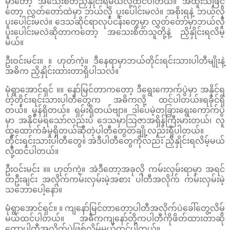
မှာတော့ အသေးစိတ်ညှိနှိုင်းရမယ်လို့ထင်ပါတယ်။ အထူးသဖြင့်
တော့ လွှတ်တော်ထဲမှာ ဘယ်လို ပူးပေါင်းမလဲ။ အစိုးရနဲ့ ဘယ်လို
ပူးပေါင်းမလဲ။ ဒေသဆိုင်ရာလုပ်ငန်းတွေမှာ လွှတ်တော်မှာဘယ်လို
ပူးပေါင်းမလဲဆိုတာကတော့ အသေးစိတ်သူတို့နဲ့ ညှိနှိုင်းရလိမ့်
မယ်။
ဦးဝင်းမင်း။ ။ ဟုတ်ကဲ့။ ဒီနေရာမှာဘယ်တိုင်းရင်းသားပါတီမျိုးနဲ့
အဓိက ညှိနှိုင်းထားတာရှိပါသလဲ။
မုံရွာအောင်ရှင် ။။ နော်မြင်တာကတော့ ဒီရွေးကောက်ပွဲမှာ အနိုင်ရ
တဲ့တိုင်းရင်းသားပါတီတွေက အဓိကလို့ ထင်ပါတယ်။ရခိုင်ရှိ
တယ်။ မွန်ရှိတယ်။ ရှမ်းရှိတယ်ဗျာ။ ဒါပေမဲ့တခြားရွေးကောက်ပွဲ
မှာ အနိုင်မရသော်လည်းပဲ ဒေသမှာသြဇာအရှိန်ကြီးမားတယ်၊ လူ
ထု့ထောက်ခံမှုရှိတယ်ဆိုတဲ့ပါတီတွေတချို့လည်းရှိပါတယ်။
တိုင်းရင်းသားပါတီတွေ။ အဲဒီပါတီတွေကိုလည်း ညှိနှိုင်းရလိမ့်မယ်
လို့ထင်ပါတယ်။
ဦးဝင်းမင်း ။။ ဟုတ်ကဲ့။ အဲဒီတော့အခုလို ကမ်းလှမ်းရာမှာ အရင်
တဦးချင်း အလိုက်ကမ်းလှမ်းမဲ့အစား ပါတီအလိုက် ကမ်းလှမ်းမဲ့
သဘောပေါ့နော်။
မုံရွာအောင်ရှင်။ ။ ကျနော်မြင်တာတော့ပါတီအလိုက်ပဲခေါ်တွေ့လိမ့်
မယ်ထင်ပါတယ်။ အဓိကကျနော်တို့ကပါတီကိုဖိတ်ထားတာဆို
တော့ပါတီအလိုက်ပဲဖြစ်လိမ့်မယ်ထင်ပါတယ်။