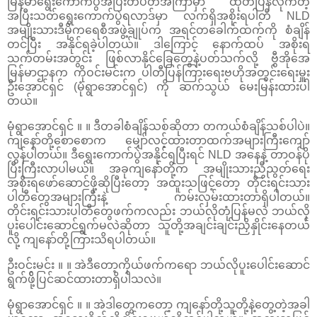
မြန်မာရွေးကောက်ပွဲအပြီးတပတ်အကြာမှာ ထုတ်ပြန်လိုက်တဲ့
အပြီးသတ်ရွေးကောက်ပွဲရလာဒ်မှာ လက်ရှိအစိုးရပါတီ NLD
အမျိုးသားဒီမိုကရေစီအဖွဲ့ချုပ်က အရင်တခေါက်ထက်ကို စံချိန်
တင်ပြီး အနိုင်ရခဲ့ပါတယ်။ ဒါကြောင့် နောက်ထပ် အစိုးရ
သက်တမ်းအတွင်း ဖြစ်လာနိုင်ခြေတွေနဲ့ပတ်သက်လို့ ဗွီအိုအေ
မြန်မာဌာနက ကိုဝင်းမင်းက ပါတီပြန်ကြားရေးဗဟိုအတွင်းရေးမှူး
ဦးအောင်ရှင် (မုံရွာအောင်ရှင်) ကို ဆက်သွယ် မေးမြန်းထားပါ
တယ်။
မုံရွာအောင်ရှင် ။ ။ ဒီတခါစံချိန်သစ်ဆိုတာ တကယ်စံချိန်သစ်ပါပဲ။
ကျနော်တို့စောစောက မျှော်လင့်ထားတာထက်အများကြီးကျော်
လွန်ပါတယ်။ ဒီရွေးကောက်ပွဲအနိုင်ရပြီးရင် NLD အနေနဲ့ တာဝန်ပို
ပြီးကြီးလာပါမယ်။ အခုကျနော်တို့က အမျိုးသားညီညွတ်ရေး
အစိုးရဖော်ဆောင်ဖို့ဆိုပြီးတော့ အထူးသဖြင့်တော့ တိုင်းရင်းသား
ပါတီတွေအများကြီးနဲ့ ကမ်းလှမ်းထားတာရှိပါတယ်။
တိုင်းရင်းသားပါတီတွေဖက်ကလည်း ဘယ်လိုတုံပြန်မလဲ ဘယ်လို
ပူးပေါင်းဆောင်ရွက်မလဲဆိုတာ သူတို့အချင်းချင်းညှိနှိုင်းနေတယ်
လို့ ကျနော်တို့ကြားသိရပါတယ်။
ဦးဝင်းမင်း ။ ။ အဲဒီတော့ကိုယ်ဖက်ကရော ဘယ်လိုပူးပေါင်းဆောင်
ရွက်ဖို့်ပြင်ဆင်ထားတာရှိပါသလဲ။
မုံရွာအောင်ရှင် ။ ။ အဲဒါတွေကတော့ ကျနော်တို့သူတို့နဲ့တွေ့တဲ့အခါ