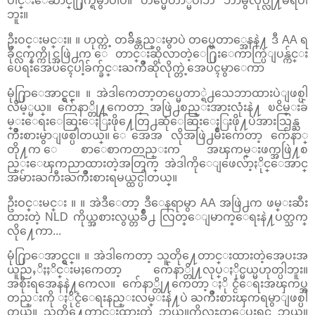
ပါင္းေဆာင္႐ြက္ရမွာပါပဲ။ တပ္မေတာ္မပါဘဲ ဘာမွလုပ္လို႔မရပါ
ဘူး။
ဦးဝင္းမင္း။ ။ ဟုတ္ကဲ့ တခ်ိန္တည္းမွာပဲ တပ္မေတာ္အေနနဲ႔ ဒီ AA ရ
ခိုင္လက္နက္ကိုင္အဖြဲ႕က ေတာင္းဆိုလာတဲ့ေ႐ြးေကာက္ပြဲျပန္က်င္း
ပေရးအေပၚေပါ့ခ်က္ခ်င္းႀကိဳဆိုလိုက္တဲ့အေပၚမွာေကာ
မုံ႐ြာေအာင္ရွင္။ ။ အဲဒါကေတာ့တပ္မေတာ္ရဲ႕သေဘာထားပဲျဖစ္ပါ
လိမ့္မယ္။ က်ေနာ္တို႔ကေတာ့ အဖြဲ႕စည္းအားလုံးနဲ႔ ၿငိမ္းခ်
မ္းေရးေဆြးေႏြးဖို႔ေတြ႕ဆုံေဆြးေႏြးဖို႔ပဲအားသြန္ႀ
ကိဳးစားမွာျဖစ္ပါတယ္။ ေအေအ လိုအဖြဲ႕မ်ိဳးကေတာ့ က်ေနာ္
တို႔က ေစာေစာကတည္းက အၾကမ္းဖက္အဖြဲ႔စ
ည္းေၾကညာထားတဲ့အတြက္ အဲဒါကိုေျဖေလ်ာ့ႏိုင္ေအာင္
အမ်ားႀကီးႀကိဳးစားရမယ္ထင္ပါတယ္။
ဦးဝင္းမင္း ။ ။ အဲဒီေတာ့ ဒီေနရာမွာ AA အဖြဲ႕က ဖမ္းဆီး
ထားတဲ့ NLD ကိုယ္အစားလွယ္တခ်ိဳ႕ လြတ္ေျမာက္ေရးနဲ႔ပတ္သက္
လို႔ေကာ...
မုံ႐ြာေအာင္ရွင္။ ။ အဲဒါကေတာ့ သူတို႔ေတာင္းထားတဲ့အေပးအ
ယူညႇိႏႈိင္းမႈကေတာ့ က်ေနာ္တို႔လုပ္ႏိုင္မယ္မဟုတ္ပါဘူး။
အစိုးရအေနနဲ႔ကေလ။ က်ေနာ္တို႔ကေတာ့ ႏိုင္ငံေရးအၾကပ္အ
တည္းကို ႏိုင္ငံေရးနည္းလမ္းနဲ႔ပဲ ႀကိဳးစားၾကရမွာျဖစ္ပါ
တယ္။ သူတို႔ေတာင္းထားတဲ့ ဘယ္သူကိုလႊတ္ေပးရင္ ဘယ္သူ