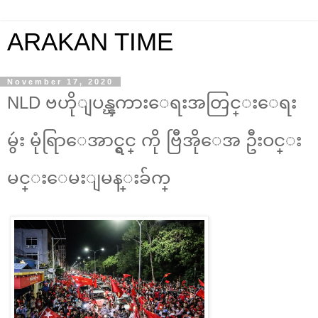
ARAKAN TIME
November 17, 2020
NLD ဗဟိုျပန္ၾကားေရးအတြင္းေရး
မွဴး မုံရြာေအာင္ရွင္ ကို ဗြီအိုေအ ဦးဝင္း
မင္းေမးျမန္းခ်က္