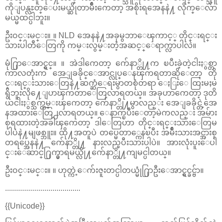
ကိုျပန္လႊတ္ေပးမယ္ဆိုတာမ်ိဳးကေတာ့ အစိုးရအေနနဲ႔ လိုက္ေလ်ာ
မယ္မထင္ပါဘူး။
ဦးဝင္းမင္း။ ။ NLD အေနနဲ႔အခုမွဘာေၾကာင့္ တိုင္းရင္း
သားပါတီေတြကို ကမ္းလွမ္းတဲ့အဆင့္ေရာက္လာပါလဲ။
မုံ႐ြာေအာင္ရွင္။ ။ အဲဒါကေတာ့ က်ေနာ္တို႔က ၿပီးခဲ့တဲ့ငါးႏွစ္တာ
ကာလတုံးက အေျခခိုင္ေအာင္လုပ္ေနၾကရတာဆိုေတာ့ တို
င္းရင္းသားေတြနဲ႔ဆက္ဆံေရးမွာတစုံတရာ ေႏြးေထြးမႈမ
ရွိဘူးလို႔ေျပာၾကတာေတြလာရတယ္။ အခုဟာကေတာ့ ဒုတိ
ယငါးႏွစ္သက္တမ္းၾကေတာ့ က်ေနာ္တို႔မွာလည္း အေျခခိုင္တဲ့အေ
နအထားေတြ႕လာရတယ္။ ေနာက္ၿပီးေတာ့မဲကလည္း အမ်ား
စုရထားတဲ့အခါၾကေတာ့ ဒါေတြဟာ တိုင္းရင္းသားေတြမ
ပါပဲနဲ႔မျဖစ္ဘူး။ ထို႔အတူပဲ တပ္မေတာ္ကေနၿပီး အမ်ိဳးသားအင္အားစု
တရပ္အေနနဲ႔ က်ေနာ္တို႔ နားလည္ၿပီးသားပါပဲ။ အားလုံးပူးေပါ
င္းေဆာင္႐ြက္မွာရမယ္လို႔က်ေနာ္တို႔ကျမင္ပါတယ္။
ဦးဝင္းမင္း။ ။ ဟုတ္ကဲ့ေက်းဇူးတင္ပါတယ္မုံ႐ြာဦးေအာင္ရွင္ခင္ဗ်ာ။
......................................
{{Unicode}}