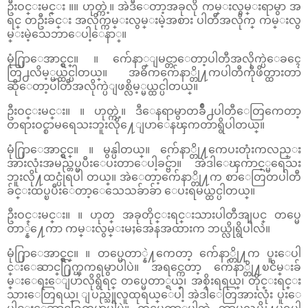
ဦးဝင္းမင္း ။။ ဟုတ္ကဲ့။ အဲဒီေတာ့အခုလို ကမ္းလွမ္းရာမွာ အ
ရင္ တဦးခ်င္း အလိုက္ကမ္းလွမ္းမဲ့အစား ပါတီအလိုက္ ကမ္းလွ
မ္းမဲ့သေဘာေပါ့ေနာ္။
မုံ႐ြာေအာင္ရွင္။ ။ က်ေနာ္ျမင္တာေတာ့ပါတီအလိုက္ပဲေခၚေ
တြ႕လိမ့္မယ္ထင္ပါတယ္။ အဓိကက်ေနာ္တို႔ကပါတီကိုဖိတ္ထားတာ
ဆိုေတာ့ပါတီအလိုက္ပဲျဖစ္လိမ့္မယ္ထင္ပါတယ္။
ဦးဝင္းမင္း။ ။ ဟုတ္ကဲ့။ ဒီေနရာမွာတခ်ိဳ႕ပါတီေတြကေတာ့
တရားဝင္စာမရေသးဘူးလို႔ေျပာေနၾကတာရွိပါတယ္။
မုံ႐ြာေအာင္ရွင္။ ။ မွန္ပါတယ္။ က်ေနာ္တို႔ကေပးတုံးကလည္း
အားလုံးအမည္တပ္ၿပီးေပးတာေပါ့ခင္ဗ်ာ။ အဲဒါေၾကာင့္မရေသး
ဘူးလို႔ထင္ပုံရပါ တယ္။ အဲေတာ့က်ေနာ္တို႔က စာေတြတပါတီ
ခ်င္းထပ္ၿပီးေတာ့ေသေသခ်ာခ်ာ ေပးရမယ္ထင္ပါတယ္။
ဦးဝင္းမင္း။ ။ ဟုတ္ အခုတိုင္းရင္းသားပါတီအျပင္ တပ္မေ
တာ္နဲ႔ေကာ ကမ္းလွမ္းမႈအေနအထားက ဘယ္လိုရွိပါလဲ။
မုံ႐ြာေအာင္ရွင္။ ။ တပ္မေတာ္နဲ႔ကေတာ့ က်ေနာ္တို႔က ပူးေပါ
င္းေဆာင္႐ြက္ၾကရမွာပါပဲ။ အရင္ကေတာ့ က်ေနာ္တို႔ၿငိမ္းခ်
မ္းေရးေျပာလိုရွိရင္ တပ္မေတာ္ရယ္၊ အစိုးရရယ္၊ တိုင္းရင္း
သားေတြရယ္၊ ျပည္သူလူထုရယ္ေပါ့ အဲဒါေတြအားလုံး ပူးေ