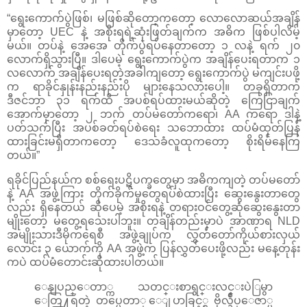
“ရွေးကောက်ပွဲဖြစ်၊ မဖြစ်ဆိုတော့ကတော့ လောလောဆယ်အချိန်
မှာတော့ UEC နဲ့ အစိုးရရဲ့ဆုံးဖြတ်ချက်က အဓိက ဖြစ်ပါလိမ့်
မယ်။ တပ်နဲ့ အေအေ တိုက်ပွဲရပ်နေတာတော့ ၁ လနဲ့ ရက် ၂၀
လောက်ရှိသွားပြီ။ ဒါပေမဲ့ ရွေးကောက်ပွဲက အချိန်ပေးရတာက ၁
လလောက် အချိန်ပေးရတဲ့အခါကျတော့ ရွေးကောက်ပွဲ မကျင်းပဖို့
က ရာခိုင်နှုန်းနည်းနည်းပို များနေသလားပေါ့။ တခုရှိတာက
ဒီဇင်ဘာ ၃၁ ရက်ထိ အပစ်ရပ်ထားမယ်ဆိုတဲ့ ကြေငြာချက်
အောက်မှာတော့ ၂ ဘက် တပ်မတော်ကရော၊ AA ကရော ဒါနဲ့
ပတ်သက်ပြီး အပစ်ခတ်ရပ်စဲရေး သဘောထား ထပ်မံထုတ်ပြန်
ထားခြင်းမရှိတာကတော့ ဒေသခံလူထုကတော့ စိုးရိမ်နေကြ
တယ်။”
ရခိုင်ပြည်နယ်က စစ်ရေးပဋိပက္ခတွေမှာ အဓိကကျတဲ့ တပ်မတော်
နဲ့ AA အဖွဲ့ကြား တိုက်ခိုက်မှုတွေရပ်စဲထားပြီး ဆွေးနွေးတာတွေ
လည်း ရှိနေတယ် ဆိုပေမဲ့ အစိုးရနဲ့ တရားဝင်တွေ့ဆုံဆွေးနွေးတာ
မျိုးတော့ မတွေ့ရသေးပါဘူး။ တချိန်တည်းမှာပဲ အာဏာရ NLD
အမျိုးသားဒီမိုကရေစီ အဖွဲ့ချုပ်က လွှတ်တော်ကိုယ်စားလှယ်
လောင်း ၃ ယောက်ကို AA အဖွဲ့က ပြန်လွှတ်ပေးဖို့လည်း မနေ့တုန်း
ကပဲ ထပ်မံတောင်းဆိုထားပါတယ်။
ေနျပည္ေတာ္က သတင္းစာရွင္းလင္းပဲြမွာ
ေတြ႔ရတဲ့ တပ္မေတာ္ ေျပာခြင့္ရ ဗိုလ္ခ်ဳပ္ေဇာ္မ