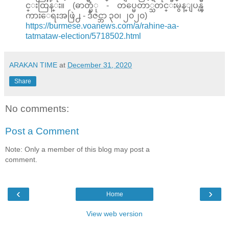
င္းထြန္း။ (ဓာတ္ပံု - တပ္မေတာ္သတင္းမွန္ျပန္ၾ
ကားေရးအဖြဲ႕ - ဒီဇင္ဘာ ၃၀၊ ၂၀၂၀)
https://burmese.voanews.com/a/rahine-aa-
tatmataw-election/5718502.html
ARAKAN TIME
at
December 31, 2020
Share
No comments:
Post a Comment
Note: Only a member of this blog may post a
comment.
‹
›
Home
View web version