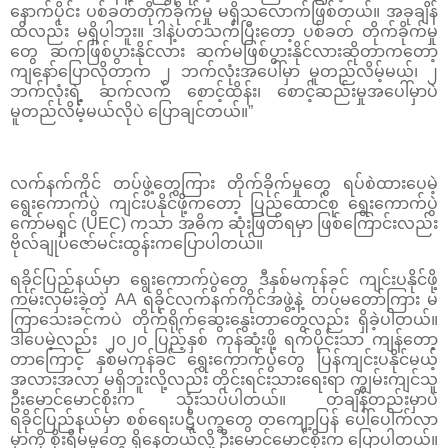
နောက်ပိုင်း ပစ်ခတ်တိုက်ခိုက်မှု မရှိသလောက်ဖြစ်တယ်။ အခုချိန်
ထိလည်း မရှိပါဘူး။ ဒါနဲ့ပတ်သက်ပြီးတော့ ပစ်ခတ် တိုက်ခိုက်မှု
တွေ ဆက်ဖြစ်ပွားနိုင်လား ဆက်မဖြစ်ပွားနိုင်လားဆိုတာကတော့
ကျနော်ပြောလိုတာက ၂ ဘက်လုံးအပေါ်မှာ မူတည်လိမ့်မယ်၊ ၂
ဘက်လုံးရဲ့ ဆက်လက် စောင့်ထိန်း၊ စောင့်ဆည်းမှုအပေါ်မှာပဲ
မူတည်လိမ့်မယ်လိုပဲ ပြောချင်တယ်။”
လက်နက်ကိုင် တပ်ဖွဲ့တွေကြား တိုက်ခိုက်မှုတွေ ရပ်စဲထားပေမဲ့
ရွေးကောက်ပွဲ ကျင်းပနိုင်ဖို့ကတော့ ပြည်ထောင်စု ရွေးကောက်ပွဲ
ကော်မရှင် (UEC) ကသာ အဓိက ဆုံးဖြတ်ရမှာ ဖြစ်ကြောင်းလည်း
ဗိုလ်ချုပ်ဇော်မင်းထွန်းကပြောပါတယ်။
ရခိုင်ပြည်နယ်မှာ ရွေးကောက်ပွဲတွေ ဒီနှစ်မကုန်ခင် ကျင်းပနိုင်ဖို့
ကမ်းလှမ်းခဲ့တဲ့ AA ရခိုင်လက်နက်ကိုင်အဖွဲ့နဲ့ တပ်မတော်ကြား မ
ကြာသေးခင်ကပဲ တိုက်ရိုက်ဆွေးနွေးတာတွေလည်း ရှိခဲ့ပါတယ်။
ဒါပေမဲ့လည်း ၂၀၂၀ ပြည့်နှစ် ကုန်ဆုံးဖို့ ရက်ပိုင်းသာ ကျန်တော့
တာကြောင့် နှစ်မကုန်ခင် ရွေးကောက်ပွဲတွေ ပြန်ကျင်းပနိုင်မယ့်
အလားအလာ မရှိဘူးလို့လည်း တိုင်းရင်းသားရေးရာ ကျွမ်းကျင်သူ
ဦးမောင်မောင်စိုးက သုံးသပ်ပါတယ်။ တချိန်တည်းမှာပဲ
ရခိုင်ပြည်နယ်မှာ စစ်ရေးပဋိပက္ခတွေ တကျော့ပြန် ပေါ်ပေါက်လာ
မှာကို စိုးရိမ်မှုတွေ ရှိနေတယ်လို့ ဦးမောင်မောင်စိုးက ပြောပါတယ်။