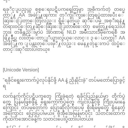
ရခုိင္ျပည္နယ္က စစ္ေရးပဋိပကၡေတြမွာ အဓိကက်တဲ့ တပ္မေ
တာ္နဲ႔ AA အဖဲြ႔ၾကား တုိက္ခုိက္မႈေတြရပ္စဲထားၿပီး ေ
ဆြးေႏြးတာေတြလည္း ရွိေနတယ္ ဆုိေပမဲ့ အစုိးရနဲ႔
တရား၀င္ေတြ႔ဆုံေဆြးေႏြးတာမ်ဳိးေတာ့ မေတြ႔ရေသးပါ
ဘူး။ တခ်ိန္တည္းမွာပဲ အာဏာရ NLD အမ်ိဳးသားဒီမိုကေရစီ အ
ဖြဲ႔ခ်ဳပ္က လႊတ္ေတာ္ကုိယ္စားလွယ္ေလာင္း ၃ ေယာက္ကုိ AA
အဖဲြ႔က ျပန္လႊတ္ေပးဖုိ႔လည္း မေန႔တုန္းကပဲ ထပ္မံေ
တာင္းဆုိထားပါတယ္။
[Unicode Version]
"ရခိုင်ရွေးကောက်ပွဲလုပ်နိုင်ဖို့ AA နဲ့ ညှိနှိုင်းခဲ့" တပ်မတော်ပြောခွင့်
ရ
လက်နက်ကိုင်ပဋိပက္ခတွေ ကြုံခဲ့ရတဲ့ ရခိုင်ပြည်နယ်မှာ တိုက်ပွဲ
တွေ ပြန်မဖြစ်ဖို့နဲ့ ရွေးကောက်ပွဲတွေ ကျင်းပနိုင်ဖို့ ကြိုးပမ်းနေ
ကြောင်း တပ်မတော်က ပြောဆိုလိုက်ပေမဲ့ စိုးရိမ်မှုတွေ ရှိနေတဲ့
အကြောင်း ပြောပြပါမယ်။ ဗွီအိုအေမြန်မာပိုင်း သတင်းထောက်
ကိုထက်အောင်ခန့်က သတင်းပေးပို့ထားပါတယ်။