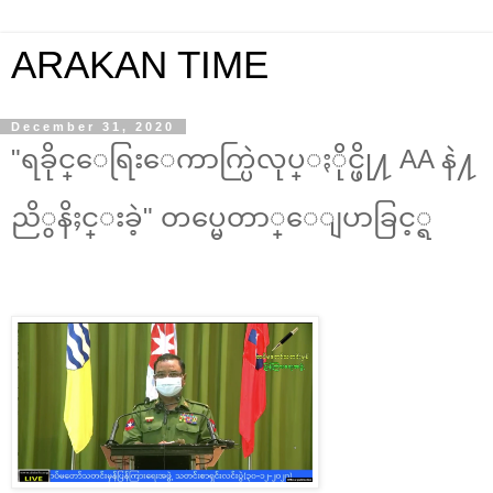
ARAKAN TIME
December 31, 2020
"ရခိုင္ေရြးေကာက္ပြဲလုပ္ႏိုင္ဖို႔ AA နဲ႔
ညိွနိႈင္းခဲ့" တပ္မေတာ္ေျပာခြင့္ရ