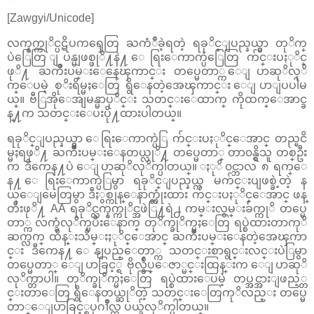
[Zawgyi/Unicode]
လက္နက္ကုိင္ပဋိပကၡေတြ ႀကံဳခဲ့ရတဲ့ ရခုိင္ျပည္နယ္မွာ တုိက္
ပဲြေတြ ျပန္မျဖစ္ဖုိ႔နဲ႔ ေရြးေကာက္ပဲြေတြ က်င္းပႏုိင္
ဖုိ႔ ႀကိဳးပမ္းေနေၾကာင္း တပ္မေတာ္က ေျပာဆုိလုိ
က္ေပမဲ့ စုိးရိမ္မႈေတြ ရွိေနတဲ့အေၾကာင္း ေျပာျပပါမ
ယ္။ ဗီြအိုေအျမန္မာပုိင္း သတင္းေထာက္ ကိုထက္ေအာင္ခ
န္႔က သတင္းေပးပို႔ထားပါတယ္။
ရခုိင္ျပည္နယ္မွာ ေရြးေကာက္ပဲြ က်င္းပႏုိင္ေအာင္ တည္ၿငိ
မ္မႈရဖုိ႔ ႀကိဳးပမ္းေနတယ္လုိ႔ တပ္မေတာ္ တာ၀န္ရွိသူ တစ္ဦး
က ဒီကေန႔ပဲ ေျပာဆုိလုိက္ပါတယ္။ ႏုိ၀င္ဘာလ ၈ ရက္ေ
န႔ ေရြးေကာက္ပဲြမွာ ရခုိင္ျပည္နယ္က မက်င္းပျဖစ္ခဲ့တဲ့ န
ယ္ေျမေတြမွာ ဒီႏွစ္ကုန္ေနာက္ဆုံးထား က်င္းပႏုိင္ေအာင္ ဖန္
တီးဖုိ႔ AA ရခုိင္လက္နက္ကုိင္အဖဲြ႔ရဲ႕ ကမ္းလွမ္းခ်က္ကုိ တပ္မေ
တာ္က လက္ခံလုိက္ၿပီးေနာက္ တုိက္ခုိက္မႈေတြ ရပ္စဲထားတာကုိ
ဆက္လက္ ထိန္းသိမ္းႏုိင္ေအာင္ ႀကိဳးပမ္းေနတဲ့အေၾကာ
င္း ဒီကေန႔ ေနျပည္ေတာ္က သတင္းစာရွင္းလင္းပဲြမွာ
တပ္မေတာ္ ေျပာခြင့္ရ ဗိုလ္ခ်ဳပ္ေဇာ္မင္းထြန္းက ေျပာဆုိ
လုိက္တာပါ။ တုိက္ခုိက္မႈေတြ ရပ္စဲထားေပမဲ့ တပ္အင္အားျဖည့္တ
င္းတာေတြ ရွိေနတယ္ဆုိတဲ့ သတင္းေတြကုိလည္း တပ္မေ
တာ္ေျပာခြင့္ရပုဂၢိဳလ္က ပယ္ခ်လုိက္ပါတယ္။