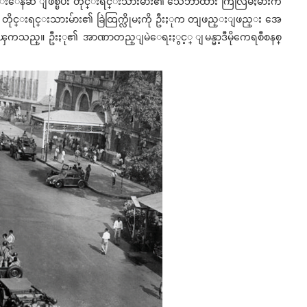
ားနည္းေနဆဲ ျဖစ္ၿပီး တိုင္းရင္းသားမ်ား၏ သေဘာထား ကြဲလြဲမႈမ်ားက
တို႔က တိုင္းရင္းသားမ်ား၏ ခြဲထြက္လိုမႈကို ဦးႏုက တျဖည္းျဖည္း အေ
လာၾကသည္။ ဦးႏု၏ အာဏာတည္ျမဲေရးႏွင့္ ျမန္မာ့ဒီမိုကေရစီစနစ္