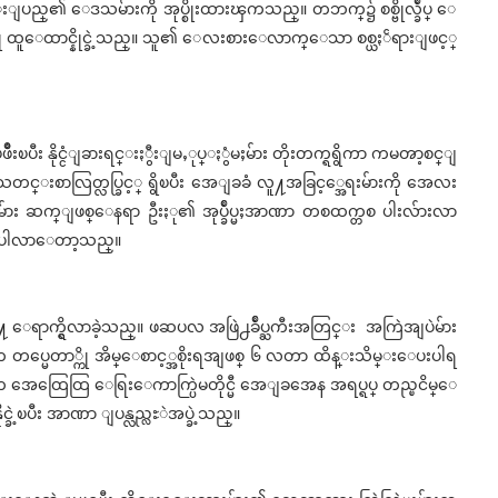
ိုင္းျပည္၏ ေဒသမ်ားကို အုပ္စိုးထားၾကသည္။ တဘက္၌ စစ္ဗိုလ္ခ်ဳပ္ ေ
္ကို ထူေထာင္နိုင္ခဲ့သည္။ သူ၏ ေလးစားေလာက္ေသာ စစ္ယႏၲရားျဖင့္
ၿဖိဳးၿပီး နိုင္ငံျခားရင္းႏွီးျမႇုပ္ႏွံမႈမ်ား တိုးတက္ရရွိကာ ကမၻာ့စင္ျ
 သတင္းစာလြတ္လပ္ခြင့္ ရွိၿပီး အေျခခံ လူ႔အခြင့္အေရးမ်ားကို အေလး
္တိုက္ပြဲမ်ား ဆက္ျဖစ္ေနရာ ဦးႏု၏ အုပ္ခ်ဳပ္မႈအာဏာ တစထက္တစ ပါးလ်ားလာ
အေရးပါလာေတာ့သည္။
ားသို႔ ေရာက္ရွိလာခဲ့သည္။ ဖဆပလ အဖြဲ႕ခ်ဳပ္ႀကီးအတြင္း အကြဲအျပဲမ်ား
က တပ္မေတာ္ကို အိမ္ေစာင့္အစိုးရအျဖစ္ ၆ လတာ ထိန္းသိမ္းေပးပါရ
ိုးရက အေထြေထြ ေရြးေကာက္ပြဲမတိုင္မီ အေျခအေန အရပ္ရပ္ တည္ၿငိမ္ေ
့ၿပီး အာဏာ ျပန္လည္လႊဲအပ္ခဲ့သည္။