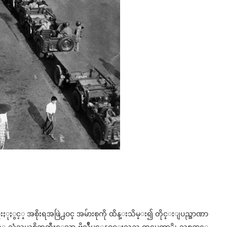
ဳပ္ ဦးႏုႏွင့္ အစိုးရအဖြဲ႕ဝင္ အမ်ားစုကို ထိန္းသိမ္း၍ တိုင္းျပည္အာဏာ
့္ သံသယစိတ္ႀကီးေသာ ဗိုလ္ခ်ဳပ္ေနဝင္းသည္ တပ္မေတာ္ကို သစၥာေ