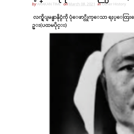
by
ARAKAN TIME
on
March 08, 2021
in
Other History
လက္ရွိျမန္မာနိုင္ငံကို ပုံေဖာ္လိုက္ေသာ ရႈ
ဥ္း(ပထမပိုင္း)