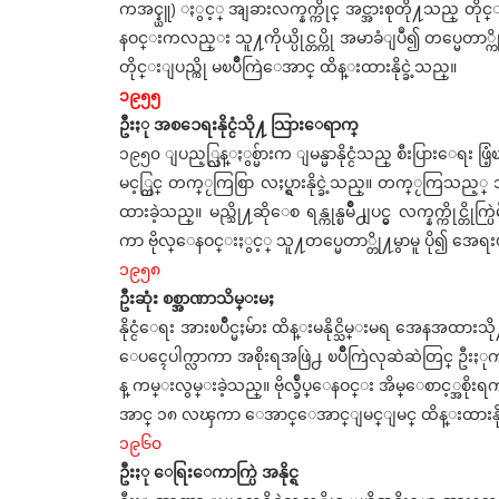
ကအင္န္ယူ) ႏွင့္ အျခားလက္နက္ကိုင္ အင္အားစုတို႔သည္ တ
နဝင္းကလည္း သူ႔ကိုယ္ပိုင္တပ္ကို အမာခံျပဳ၍ တပ္မေတာ
တိုင္းျပည္ကို မၿပိဳကြဲေအာင္ ထိန္းထားနိုင္ခဲ့သည္။
၁၉၅၅
ဦးႏု အစၥေရးနိုင္ငံသို႔ သြားေရာက္
၁၉၅၀ ျပည့္လြန္ႏွစ္မ်ားက ျမန္မာနိုင္ငံသည္ စီးပြားေရး ဖြံ့
မင့္တြင္ တက္ႂကြစြာ လႈပ္ရွားနိုင္ခဲ့သည္။ တက္ႂကြသည့္
ထားခဲ့သည္။ မည္သို႔ဆိုေစ ရန္ကုန္ၿမိဳ႕ျပင္မွ လက္နက္ကိုင
ကာ ဗိုလ္ေနဝင္းႏွင့္ သူ႔တပ္မေတာ္တို႔မွာမူ ပို၍ 
၁၉၅၈
ဦးဆုံး စစ္အာဏာသိမ္းမႈ
နိုင္ငံေရး အားၿပိဳင္မႈမ်ား ထိန္းမနိုင္သိမ္းမရ အေနအထ
ေပၚေပါက္လာကာ အစိုးရအဖြဲ႕ ၿပိဳကြဲလုဆဲဆဲတြင္ ဦးႏု
န္ ကမ္းလွမ္းခဲ့သည္။ ဗိုလ္ခ်ဳပ္ေနဝင္း အိမ္ေစာင့္အစ
အာင္ ၁၈ လၾကာ ေအာင္ေအာင္ျမင္ျမင္ ထိန္းထားနိုင္ခဲ
၁၉၆၀
ဦးႏု ေရြးေကာက္ပြဲ အနိုင္ရ