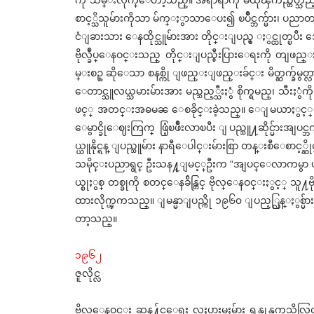
စာင့္သိသူမ်ားကိုသာ မ်က္ႏွာသာေပး၍ ၿပိဳင္ဘက္မ်ား၊ ပညာတတ္ စစ
ငံျခားသား ေနထိုင္သူမ်ားအား တိုင္းျပည္မွ ႏွင္ထုတ္ၿပီး အေနာ
ဗိုလ္ခ်ဳပ္ေနဝင္းသည္ တိုင္းျပည္စီးပြားေရးကို တျဖည
မ္းစဥ္ ဆိုေသာ စနစ္ကို ျဖည္းျဖည္းခ်င္း မိတ္ဆက္ခ်မွတ္
ေတာင္သူလယ္သမားမ်ားအား မည္သည့္သီးႏွံ စိုက္ရမည္၊ သ
ဖင့္ အတင္းအဓမၼ ေစခိုင္းခဲ့သည္။ ေျမယာႏွင့္ စီးပြ
ေမွာင္ခိုေဈးကြက္ ဖြံ့ၿဖိဳးလာၿပီး ျပည္သူ႔ဆိုင္မ်ား
ယ္ယူနိုင္ရန္ ျပည္သူမ်ား နာရီေပါင္းမ်ားစြာ တန္းစီေစာင
သမိုင္းပညာရွင္ ဦးသန႔္ျမင့္ဦးက “အျပင္ေလာကမွာ ဖရို
ယ္စုႏွစ္ တစ္ခုကို စတင္ေနခ်ိန္တြင္ ဗိုလ္ေနဝင္းႏွင့္ သူ႔ဗိုလ
ထားလိုက္ၾကသည္။ ျမန္မာျပည္ကို ၁၉၆၀ ျပည့္လြန္ႏွစ္မ
တာ့သည္။
၁၉၆၂
ဇူလိုင္လ
ဗိုလ္ေနဝင္း ဆန႔္က်င္ေရး လႈပ္ရွားမႈမ်ား ရန္ကုန္တကၠ