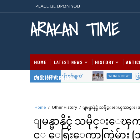
PEACE BE UPON YOU
ARAKAN TIME
HOME
LATEST NEWS
HISTORY
ARTIC
'တတိယကမ္ဘာစစ် ဆန်းစစ်ချက်'
BREAKING
ပြည်တော်ပြန် 
S
WORLD NEWS
ENGLISH VERSION
Home
/
Other History
/
ျမန္မာနိုင္ငံ သမိုင္းေၾကာင္း၊
ျမန္မာနိုင္ငံ သမိုင္းေ
င့္ ေရြးေကာက္ပြဲမ်ား (၁