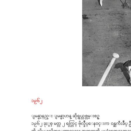
၁၉၆၂
ျမန္မာ့နည္း ျမန္မာ့ဟန္ ဆိုရွယ္လစ္လမ္းစဥ္
၁၉၆၂ ခုႏွစ္ မတ္လ ၂ ရက္တြင္ ဗိုလ္ခ်ဳပ္ေနဝင္းက ဝန္ႀကီးခ်
ကို သိမ္းလိုက္ေတာ့သည္။ အရာရာကို မယုံၾကည္တတ္သည