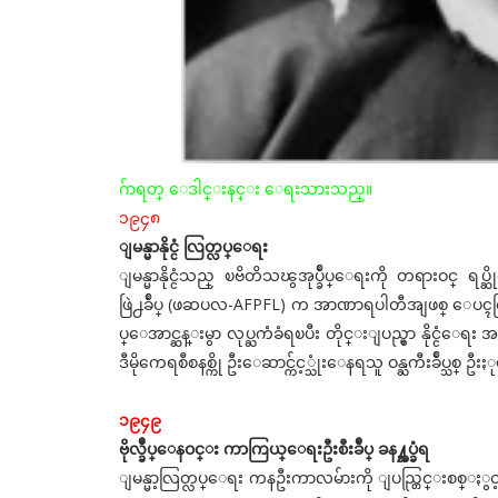
ဂ်ာရတ္ ေဒါင္းနင္း ေရးသားသည္။
၁၉၄၈
ျမန္မာနိုင္ငံ လြတ္လပ္ေရး
ျမန္မာနိုင္ငံသည္ ၿဗိတိသၽွအုပ္ခ်ဳပ္ေရးကို တရားဝင္ ရ
ဖြဲ႕ခ်ဳပ္ (ဖဆပလ-AFPFL) က အာဏာရပါတီအျဖစ္ ေပၚထြ
ပ္ေအာင္ဆန္းမွာ လုပ္ႀကံခံရၿပီး တိုင္းျပည္မွာ နိုင္ငံေရး 
ဒီမိုကေရစီစနစ္ကို ဦးေဆာင္က်င့္သုံးေနရသူ ဝန္ႀကီးခ်ဳပ္သစ္ ဦးႏ
၁၉၄၉
ဗိုလ္ခ်ဳပ္ေနဝင္း ကာကြယ္ေရးဦးစီးခ်ဳပ္ ခန႔္အပ္ခံရ
ျမန္မာ့လြတ္လပ္ေရး ကနဦးကာလမ်ားကို ျပည္တြင္းစစ္ႏွင့္ က