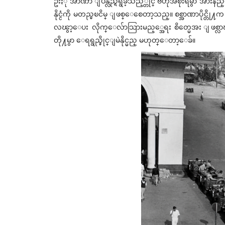
ဦးႏု အာဏာ ျပန္လည္ရရွိခဲ့သည့္တိုင္ ဗဟိုအစိုးရမွာ အ
နိုင္ငံကို မတည္မၿငိမ္ ျဖစ္ေစေတာ့သည္။ စစ္အာဏာပိုင္
လၽွာ့ေပး လိုက္ေလ်ာသြားမည့္အေရး စိတ္မေအး ျဖစ္
တို႔မွာ ေရရွည္ခိုင္ျမဲနိုင္မည္ မဟုတ္ေတာ့ေခ်။