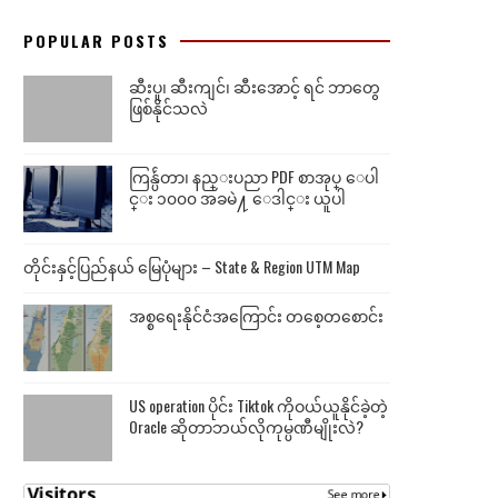
POPULAR POSTS
ဆီးပူ၊ ဆီးကျင်၊ ဆီးအောင့် ရင် ဘာတွေ
ဖြစ်နိုင်သလဲ
ကြန္ပ်ဴတာ၊ နည္းပညာ PDF စာအုပ္ ေပါ
င္း ၁၀၀၀ အခမဲ႔ ေဒါင္း ယူပါ
တိုင်းနှင့်ပြည်နယ် မြေပုံများ – State & Region UTM Map
အစ္စရေးနိုင်ငံအကြောင်း တစေ့တစောင်း
US operation ပိုင်း Tiktok ကိုဝယ်ယူနိုင်ခဲ့တဲ့
Oracle ဆိုတာဘယ်လိုကုမ္ပဏီမျိုးလဲ?