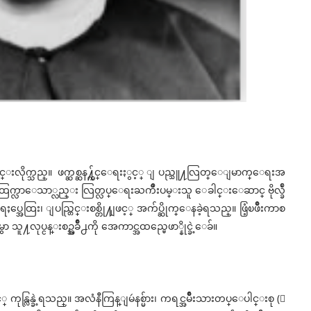
ပ္ဆိုင္းလိုက္သည္။ ဖက္ဆစ္ဆန႔္က်င္ေရးႏွင့္ ျပည္သူ႔လြတ္ေျမာက္ေရးအ
က္လာေသာ္လည္း လြတ္လပ္ေရးႀကိဳးပမ္းသူ ေခါင္းေဆာင္ ဗိုလ္ခ်ဳ
အရႈပ္အေထြး၊ ျပည္တြင္းစစ္တို႔ျဖင့္ အက်ပ္ဆိုက္ေနခဲ့ရသည္။ ဖြံ့ၿဖိဳးကာစ
ုမွာ သူ႔လုပ္ငန္းစဥ္အခ်ိဳ႕ကို အေကာင္အထည္မေဖာ္နိုင္ခဲ့ေခ်။
ုန္လြန္ခဲ့ရသည္။ အလံနီကြန္ျမဴနစ္မ်ား၊ ကရင္အမ်ိဳးသားတပ္ေပါင္းစု (ေ