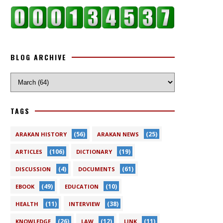
BLOG ARCHIVE
TAGS
(56)
(25)
ARAKAN HISTORY
ARAKAN NEWS
(106)
(19)
ARTICLES
DICTIONARY
(4)
(61)
DISCUSSION
DOCUMENTS
(49)
(10)
EBOOK
EDUCATION
(11)
(38)
HEALTH
INTERVIEW
(26)
(12)
(11)
KNOWLEDGE
LAW
LINK