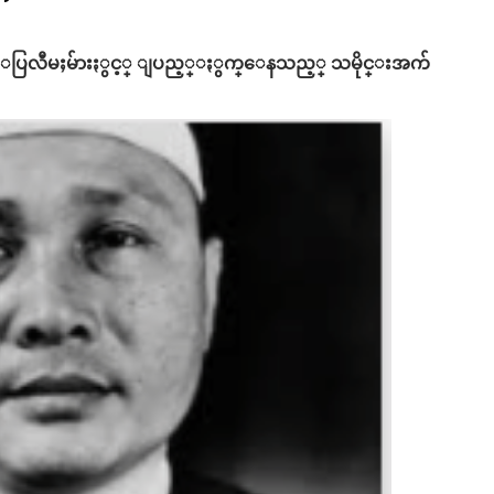
ပ္ေထြးေပြလီမႈမ်ားႏွင့္ ျပည့္ႏွက္ေနသည့္ သမိုင္းအက်