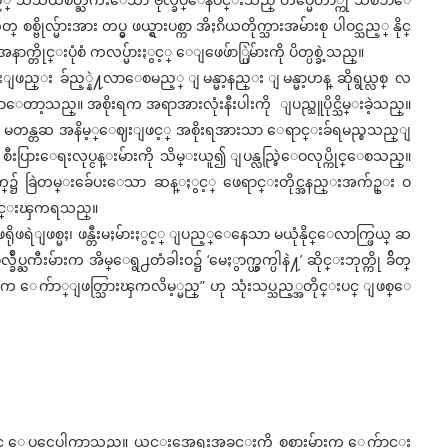
္ဗိုလ္မ်ားအား တပ္မွ ဖယ္ရွားပစ္ကာ အိႏၵိယတိုက္သားအမ်ားစု ပါဝင္သည့္ နိုင္
က္တိုင္းပုံစံ ကလပ္မ်ားႏွင့္ ေျဖေဖ်ာ္ပြဲမ်ားကို ပိတ္ပစ္ခဲ့သည္။
္းျဖည္း ခ်ည့္နဲ႔လာေစမည့္ ျမန္မာ့နည္း ျမန္မာ့ဟန္ ဆိုရွယ္လစ္ လ
လာေတာ့သည္။ အစိုးရက အရာအားလုံးနီးပါးကို ျပည္သူပိုင္သိမ္းခဲ့သည္။
ီးႏွံကို မတန္တဆ အနိမ့္ေဈးျဖင့္ အစိုးရအားသာ ေရာင္းခ်ရမည္စသည္ျ
ားေရးလုပ္ငန္းမ်ားကို သိမ္းယူ၍ ျပန္လည္ခြဲေဝလုပ္ကိုင္ေစသည္။
အျပင္ဘက္၌ ခြဲတမ္းခ်ေပးေသာ ဆန္ႏွင့္ ဖေရာင္းတိုင္အနည္းအက်ဥ္း ဝ
့္ဆိုင္းၾကရသည္။
ဖရဲျဖစ္မႈ၊ ဖန္တီးမႈမ်ားႏွင့္ ျပည့္ေနေသာ မယုံနိုင္ေလာက္ဖြယ္ ဆ
္ခ်ဳပ္ႀကီးမ်ားက အိမ္ေရွ႕တံခါးဝ၌ ‘မေႏွာက္ယွက္ပါနဲ႔’ ဆိုင္းဘုတ္ကို ခ်ိတ္
်ားက ေက်ာ္ျဖတ္သြားၾကလိမ့္မည္” ဟု သုံးသပ္သည့္အတိုင္းပင္ ျဖစ္ေ
သိုလ္တြင္ ေပၚေပါက္လာသည္။ ယင္းအေရးအခင္းကို စစ္သားမ်ားက ေက်ာင္း