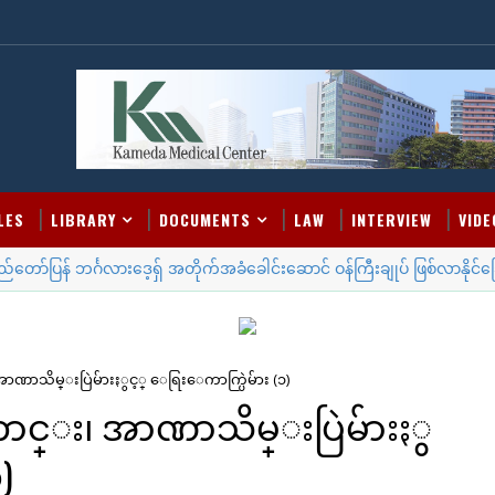
LES
LIBRARY
DOCUMENTS
LAW
INTERVIEW
VIDE
ဘင်္ဂလားဒေ့ရှ် အတိုက်အခံခေါင်းဆောင် ဝန်ကြီးချုပ် ဖြစ်လာနိုင်ခြေရှိ
 အာဏာသိမ္းပြဲမ်ားႏွင့္ ေရြးေကာက္ပြဲမ်ား (၁)
ၾကာင္း၊ အာဏာသိမ္းပြဲမ်ားႏွ
)