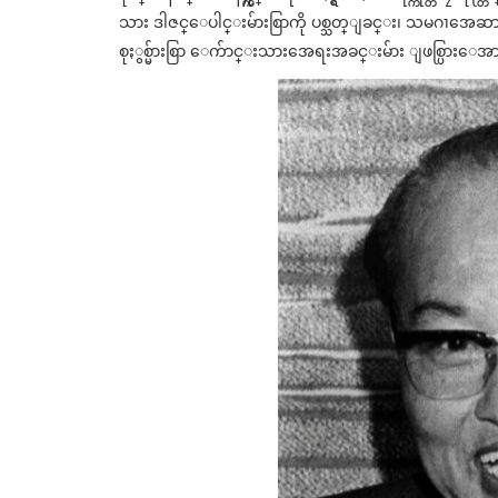
သား ဒါဇင္ေပါင္းမ်ားစြာကို ပစ္သတ္ျခင္း၊ သမဂၢအေဆာက္အအ
စုႏွစ္မ်ားစြာ ေက်ာင္းသားအေရးအခင္းမ်ား ျဖစ္ပြားေအာင္