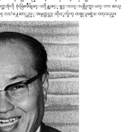
ုံကို ဗုံးခြဲၿဖိဳခ်ျခင္းတို႔ျဖင့္ ရွင္းလင္းပစ္လိုက္ရာ ယင္းက ဆယ္
 လႈံ႔ေဆာ္သည့္ အမွတ္ထင္ထင္ ထိုးႏွက္ခ်က္ တစ္ခုျဖစ္ခဲ့ေတာ့သည္။