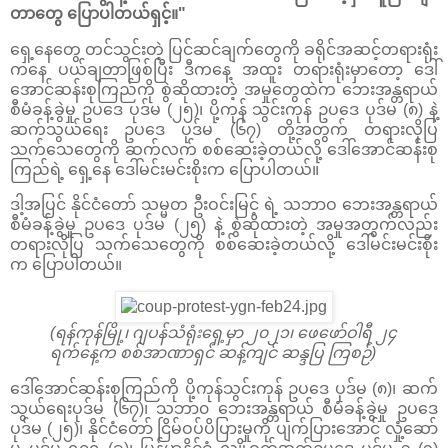
တာတွေ ပြောပါတယ်ရှင့်။"
ရှေ့နေတွေ တင်သွင်းတဲ့ ပြင်ဆင်ချက်တွေကို ခရိုင်အဆင့်တရားရုံး
ကနေ ပယ်ချတာဖြစ်ပြီး ဒီကနေ့ အထူး တရားရုံးမှာတော့ ဒေါ်
အောင်ဆန်းစုကြည်ကို စွဲဆိုထားတဲ့ အမှုတွေထဲက ဘေးအန္တရာယ်
စီမံခန့်ခွဲမှု ဥပဒေ ပုဒ်မ (၂၅)၊ ပို့ကုန် သွင်းကုန် ဥပဒေ ပုဒ်မ (၈) နဲ့
ဆက်သွယ်ရေး ဥပဒေ ပုဒ်မ (၆၇) တို့အတွက် တရားလိုပြ
သက်သေတွေကို ဆက်လက် စစ်ဆေးခဲ့တယ်လို့ ဒေါ်အောင်ဆန်းစု
ကြည်ရဲ့ ရှေ့နေ ဒေါ်မင်းမင်းစိုးက ပြောပါတယ်။
ဒါ့အပြင် နိုင်ငံတော် သမ္မတ ဦးဝင်းမြင့် ရဲ့ သဘာဝ ဘေးအန္တရာယ်
စီမံခန့်ခွဲမှု ဥပဒေ ပုဒ်မ (၂၅) နဲ့ စွဲဆိုထားတဲ့ အမှုအတွက်လည်း
တရားလိုပြ သက်သေတွေကို စစ်ဆေးခဲ့တယ်လို့ ဒေါ်မင်းမင်းစိုး
က ပြောပါတယ်။
(ရန်ကုန်မြို့၊ ဂျပန်သံရုံးရှေ့မှာ ၂၀၂၁၊ ဖေဖော်ဝါရီ ၂၄
ရက်နေ့က စစ်အာဏာရှင် ဆန့်ကျင် ဆန္ဒပြ ကြစဉ်)
ဒေါ်အောင်ဆန်းစုကြည်ကို ပို့ကုန်သွင်းကုန် ဥပဒေ ပုဒ်မ (၈)၊ ဆက်
သွယ်ရေးပုဒ်မ (၆၇)၊ သဘာ၀ ဘေးအန္တရာယ် စီမံခန့်ခွဲမှု ဥပဒေ
ပုဒ်မ (၂၅)၊ နိုင်ငံတော် ငြိမ်ဝပ်ပိပြားမှုကို ပျက်ပြားအောင် လှုံ့ဆော်