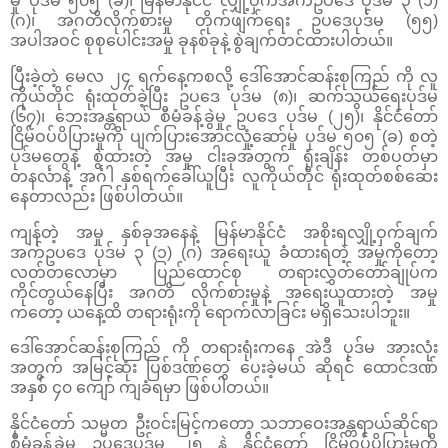
မှု ပုဒ်မ ၅၀၅ (ခ)၊ မြန်မာနိုင်ငံ လျှို့ဝှက်အက်ဥပဒေ ပုဒ်မ ၃ (၁)
(ဂ)၊ အဂတိလိုက်စားမှု တိုက်ဖျက်ရေး ဥပဒေပုဒ်မ (၅၅)
အပါအဝင် စုစုပေါင်းအမှု ခုနစ်ခုနဲ့ စွဲချက်တင်ထားပါတယ်။
ပြီးခဲ့တဲ့ မေလ ၂၄ ရက်နေ့ကစလို့ ဒေါ်အောင်ဆန်းစုကြည် ကို လူ
ကိုယ်တိုင် ရုံးထုတ်ခဲ့ပြီး ဥပဒေ ပုဒ်မ (၈)၊ ဆက်သွယ်ရေးပုဒ်မ
(၆၇)၊ ဘေးအန္တရာယ် စီမံခန့်ခွဲမှု ဥပဒေ ပုဒ်မ (၂၅)၊ နိုင်ငံတော်
ငြိမ်ဝပ်ပိပြားမှုကို ပျက်ပြားအောင်လှုံ့ဆော်မှု ပုဒ်မ ၅၀၅ (ခ) စတဲ့
ပုဒ်မတွေနဲ့ စွဲထားတဲ့ အမှု ငါးခုအတွက် ရုံးချိန်း တစ်ပတ်မှာ
တနင်္လာနဲ့ အင်္ဂါ နှစ်ရက်ခေါ်ယူပြီး လူကိုယ်တိုင် ရုံးထုတ်စစ်ဆေး
နေတာလည်း ဖြစ်ပါတယ်။
ကျန်တဲ့ အမှု နှစ်ခုအနေနဲ့ မြန်မာနိုင်ငံ အစိုးရလျှို့ဝှက်ချက်
အက်ဥပဒေ ပုဒ်မ ၃ (၁) (ဂ) အရေးယူ ခံထားရတဲ့ အမှုကိုတော့
လတ်တလောမှာ ပြည်ထောင်စု တရားလွှတ်တော်ချုပ်က
ကိုင်တွယ်နေပြီး အဂတိ လိုက်စားမှုနဲ့ အရေးယူထားတဲ့ အမှု
ကတော့ ယနေ့ထိ တရားရုံးကို ရောက်လာခြင်း မရှိသေးပါဘူး။
ဒေါ်အောင်ဆန်းစုကြည် ကို တရားရုံးကနေ အဲဒီ ပုဒ်မ အားလုံး
အတွက် အမြင့်ဆုံး ပြစ်ဒဏ်တွေ ပေးခဲ့မယ် ဆိုရင် ထောင်ဒဏ်
အနှစ် ၄၀ ကျော် ကျခံရမှာ ဖြစ်ပါတယ်။
နိုင်ငံတော် သမ္မတ ဦးဝင်းမြင့်ကတော့ သဘာဝေးအန္တရာယ်ဆိုင်ရာ
စီမံခန့်ခွဲမှု ဥပဒေပုဒ်မ ၂၅ နဲ့ နိုင်ငံတော် ငြိမ်ဝပ်ပိပြားမှုကို