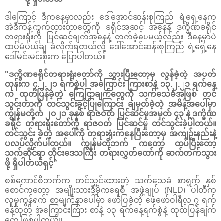
ဒါကြောင့် ဒီကနေ့မှာလည်း ဒေါ်အောင်ဆန်းစုကြည် ရဲ့ရှေ့နေက
အဲဒီကန့်ကွက်ထားတာတွေကို ခရိုင်အဆင့် အနေနဲ့ ဒက္ခိဏခရိုင်
တရားရုံးကို ပြင်ဆင်ချက်အနေနဲ့ တက်ခဲ့ပေမယ့်လည်း ဒီနေ့မှာပဲ
ထပ်မံပယ်ချ ခံလိုက်ရတယ်လို့ ဒေါ်အောင်ဆန်းစုကြည် ရဲ့ရှေ့နေ
ဒေါ်မင်းမင်းစိုးက ပြောပါတယ်။
"ဒက္ခိဏခရိုင်တရားရုံးတော်ကို သွားပြီးတော့မှ လွန်ခဲ့တဲ့ အပတ်
တုန်းက ၇.၂.၂၁ ရက်စွဲပါ အကြောင်း ကြားစာနဲ့ ၁၃.၂.၂၁ ရက်နေ့
က ထုတ်ပြန်ခဲ့တဲ့ ကြေငြာချက်တွေကို သက်သေခံအဖြစ် တင်
သွင်းတာကို တင်သွင်းခွင့်ပြုကြောင်း ချမှတ်ခဲ့တဲ့ အမိန့်အပေါ်မှာ
ကျွန်မတို့က ၂၀၂၁ ခုနှစ် ရာဇဝတ် ပြင်ဆင်မှုအမှတ် ၄၃ နဲ့ ဒက္ခိဏ
ခရိုင် တရားရုံးတော်ကို ရာဇဝတ် ပြင်ဆင်မှု တင်သွင်းခဲ့ပါတယ်။
တင်သွင်း ခဲ့တဲ့ အပေါ်ကို တရားရုံးကနေပြီးတော့မှ အကျဉ်းနည်းနဲ့
ပလပ်လိုက်ပါတယ်။ ကျွန်မတို့ဘက် ကတော့ ထပ်ပြီးတော့
သက်ဆိုင်ရာ တိုင်းဒေသကြီး တရားလွှတ်တော်ကို ဆက်တက်သွား
ဖို့ ရှိပါတယ်ရှင့်”
စစ်ကောင်စီဘက်က တင်သွင်းထားတဲ့ သက်သေခံ စာရွက် နှစ်
စောင်ကတော့ အမျိုးသားဒီမိုကရေစီ အဖွဲ့ချုပ် (NLD) ပါတီက
လူမှုကွန်ရက် စာမျက်နှာပေါ်မှာ ဖော်ပြခဲ့တဲ့ ဖေဖော်ဝါရီလ ၇ ရက်
နေ့ထုတ် အကြောင်းကြား စာနဲ့ ၁၃ ရက်နေ့ရက်စွဲနဲ့ ထုတ်ပြန်ချက်
တွေ ဖြစ်ပါတယ်။