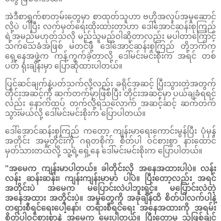
အဲဒီစာရွက်စာတမ်းတွေမှာ စာထုတ်သူဟာ ဗဟိုအလုပ်အမှုဆောင်
လို့ပဲ ပါပြီး လက်မှတ်ရေးထိုးထားတာဟာ ဒေါ်အောင်ဆန်းစုကြည်
ရဲ့အမည်မဟုတ်သလို မည်သူမည်ဝါဆိုတာလည်း မပါတာကြောင့်
သက်သေခံအဖြစ် မတင်ဖို့ ဒေါ်အောင်ဆန်းစုကြည် တို့ဘက်က
ရှေ့နေအဖွဲ့က ကန့်ကွက်ခဲ့တာလို့ ဒေါ်မင်းမင်းစိုးက အရင် တစ်
ပတ် ရုံးချိန်းမှာ ပြောဆိုထားပါတယ်။
ပြင်ဆင်ချက်နဲ့ပတ်သက်လို့လည်း ခရိုင်အဆင့် ပြီးသွားတဲ့အတွက်
တိုင်းအဆင့်ကို ဆက်တက်မှာဖြစ်ပြီး တိုင်းအဆင့်မှာ ပယ်ချခံရရင်
လည်း နောက်ထပ် တက်လို့ရသလောက် အဆင့်ဆင့် ဆက်တက်
သွားမယ်လို့ ဒေါ်မင်းမင်းစိုးက ပြောပါတယ်။
ဒေါ်အောင်ဆန်းစုကြည် ကတော့ ကျန်းမာရေးကောင်းမွန်ပြီး ပုံမှန်
အတိုင်း အမှုတိုင်းကို ဂရုတစိုက် စိတ်ပါ ဝင်စားစွာ နားထောင်
မှတ်သားတယ်လို့ သူ့ရဲ့ရှေ့နေ ဒေါ်မင်းမင်းစိုးက ပြောပါတယ်။
"အမေက ကျန်းမာပါတယ်။ ခါတိုင်းလို အနေအထားပါပဲ။ လန်း
လန်း ဆန်းဆန်း၊ ကျန်းကျန်းမာမာ ပါပဲ။ ပြီးတော့လည်း အရင်
အတိုင်းပဲ အမေက မပြောင်းလဲပါဘူးရှင့်။ မပြောင်းလဲတဲ့
အနေအထား အတိုင်းပဲ။ အမှုတွေကို အခုချိန်ထိ စိတ်ပါလက်ပါနဲ့
တရားစီရင်ရေးပေါ့နော်၊ တရားစီရင်ရေး အနေအထားကို အရမ်း
စိတ်ပါဝင်စားစွာနဲ့ အမေက မေးပါတယ်။ ပြီးတော့မှ သူဖြစ်ချင်