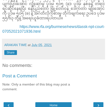
ပျက်ပြားအောင် လှုံ့ဆော်မှု ပုဒ်မ ၅၀၅ (ခ)၊ ပုဒ်မ နှစ်ခုနဲ့ တရား
ရင်ဆိုင်နေရပြီး နေပြည်တော် မြို့တော်ဝန် ဒေါက်တာ မျိုးအောင်
ကို ပုဒ်မ ၅၀၅ (ခ) နဲ့ အဂတိလိုက်စားမှု တိုက်ဖျက်ရေး ဥပဒေ ပုဒ်မ
၅၅/၆၃ တို့နဲ့ အရေးယူခံထားရပါတယ်။
https://www.rfa.org/burmese/news/dassk-npt-court-
07052021071936.html
ARAKAN TIME
at
July 05, 2021
Share
No comments:
Post a Comment
Note: Only a member of this blog may post a
comment.
‹
›
Home