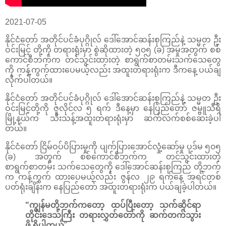
2021-07-05
နိုင်ငံတော် အတိုင်ပင်ခံပုဂ္ဂိုလ် ဒေါ်အောင်ဆန်းစုကြည်နဲ့ သမ္မတ ဦး
ဝင်းမြင့် တို့ကို တရားရုံးမှာ စွဲဆိုထားတဲ့ ၅၀၅ (ခ) အမှုအတွက် စစ်
ကောင်စီဘက်က တင်သွင်းထားတဲ့ စာရွက်စာတမ်းသက်သေတွေ
ကို ကန့်ကွက်ထားပေမယ့်လည်း အထူးတရားရုံးက ဒီကနေ့ ပယ်ချ
လိုက်ပါတယ်။
နိုင်ငံတော် အတိုင်ပင်ခံပုဂ္ဂိုလ် ဒေါ်အောင်ဆန်းစုကြည်နဲ့ သမ္မတ ဦး
ဝင်းမြင့်တို့ကို ဇူလိုင်လ ၅ ရက် ဒီနေ့မှာ နေပြည်တော် ဇမ္ဗူသီရိ
မြို့နယ်က သီးသန့်အထူးတရားရုံးမှာ ဆက်လက်စစ်ဆေးခဲ့ပါ
တယ်။
နိုင်ငံတော် ငြိမ်ဝပ်ပိပြားမှုကို ပျက်ပြားအောင်လှုံ့ဆော်မှု ပုဒ်မ ၅၀၅
(ခ) အတွက် စစ်ကောင်စီဘက်က တင်သွင်းထားတဲ့
စာရွက်စာတမ်း သက်သေတွေကို ဒေါ်အောင်ဆန်းစုကြည် တို့ဘက်
က ကန့်ကွက် ထားပေမယ့်လည်း ဇွန်လ ၂၉ ရက်နေ့ အရင်တစ်
ပတ်ရုံးချိန်းက နေပြည်တော် အထူးတရားရုံးက ပယ်ချခဲ့ပါတယ်။
"ကျွန်မတို့ဘက်ကတော့ ထပ်ပြီးတော့ သက်ဆိုင်ရာ
တိုင်းဒေသကြီး တရားလွှတ်တော်ကို ဆက်တက်သွား
ဖို့ ရှိပါတယ်
"